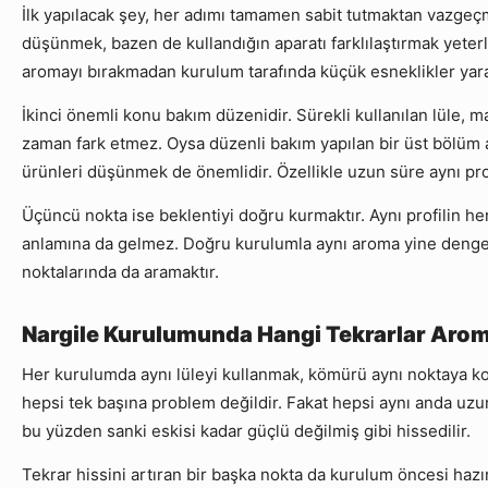
İlk yapılacak şey, her adımı tamamen sabit tutmaktan vazgeç
düşünmek, bazen de kullandığın aparatı farklılaştırmak yeterli 
aromayı bırakmadan kurulum tarafında küçük esneklikler yara
İkinci önemli konu bakım düzenidir. Sürekli kullanılan lüle, m
zaman fark etmez. Oysa düzenli bakım yapılan bir üst bölüm
ürünleri düşünmek de önemlidir. Özellikle uzun süre aynı prof
Üçüncü nokta ise beklentiyi doğru kurmaktır. Aynı profilin h
anlamına da gelmez. Doğru kurulumla aynı aroma yine dengeli,
noktalarında da aramaktır.
Nargile Kurulumunda Hangi Tekrarlar Aroma
Her kurulumda aynı lüleyi kullanmak, kömürü aynı noktaya koy
hepsi tek başına problem değildir. Fakat hepsi aynı anda uzun
bu yüzden sanki eskisi kadar güçlü değilmiş gibi hissedilir.
Tekrar hissini artıran bir başka nokta da kurulum öncesi haz