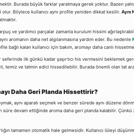
mektir. Burada büyük farklar yaratmaya gerek yoktur. Bazen yaln
olur. Böylece kullanıcı aynı profile yeniden dikkat kesilir.
Aynı 
tmaktır.
arpuç ve yardımcı parçalar zamanla kurulum hissini ağırlaştırabili
 aynı aromanın daha net algılanmasına yardım eder. Bu nedenle
ile bağlı kalan kullanıcı için bakım, aromayı daha canlı hissetm
er seferinde ilk günkü kadar şaşırtıcı his vermesini beklemek ge
 temiz ve tatmin edici hissedilebilir. Burada önemli olan tat ar
yı Daha Geri Planda Hissettirir?
mak, aynı aparatı seçmek ve benzer sürede aynı düzene dönmek; k
 süre devam ettiğinde aroma daha geri planda kalabilir. Çünkü zi
ırlığın tamamen otomatik hale gelmesidir. Kullanıcı lüleyi düşü