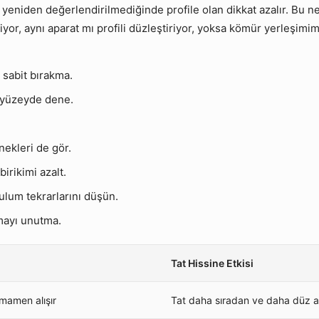
larla yeniden değerlendirilmediğinde profile olan dikkat azalır. B
tliyor, aynı aparat mı profili düzleştiriyor, yoksa kömür yerleşim
sabit bırakma.
ı yüzeyde dene.
nekleri de gör.
birikimi azalt.
ulum tekrarlarını düşün.
amayı unutma.
Tat Hissine Etkisi
amamen alışır
Tat daha sıradan ve daha düz alg