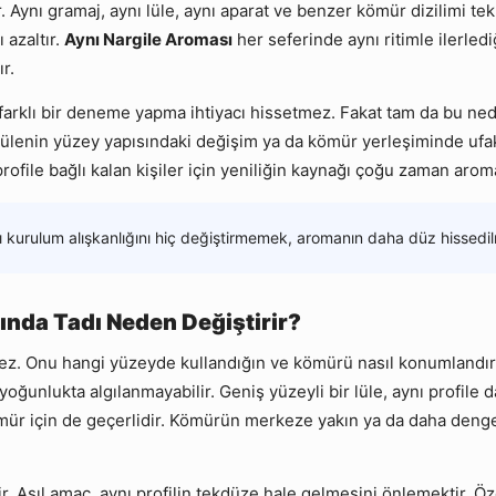
. Aynı gramaj, aynı lüle, aynı aparat ve benzer kömür dizilimi te
 azaltır.
Aynı Nargile Aroması
her seferinde aynı ritimle ilerledi
r.
ı farklı bir deneme yapma ihtiyacı hissetmez. Fakat tam da bu nede
, lülenin yüzey yapısındaki değişim ya da kömür yerleşiminde ufa
rofile bağlı kalan kişiler için yeniliğin kaynağı çoğu zaman aroma
ı kurulum alışkanlığını hiç değiştirmemek, aromanın daha düz hissedil
ında Tadı Neden Değiştirir?
nmez. Onu hangi yüzeyde kullandığın ve kömürü nasıl konumlandır
oğunlukta algılanmayabilir. Geniş yüzeyli bir lüle, aynı profile d
ömür için de geçerlidir. Kömürün merkeze yakın ya da daha dengel
Asıl amaç, aynı profilin tekdüze hale gelmesini önlemektir. Özell