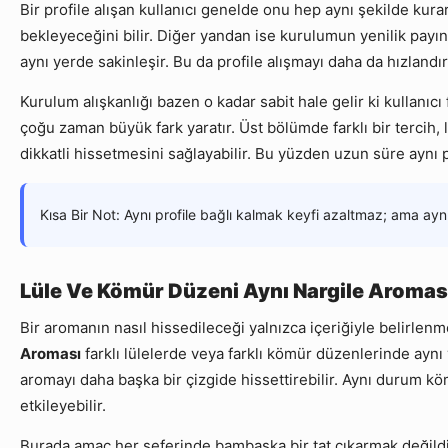
Bir profile alışan kullanıcı genelde onu hep aynı şekilde kurar
bekleyeceğini bilir. Diğer yandan ise kurulumun yenilik payını
aynı yerde sakinleşir. Bu da profile alışmayı daha da hızlandırı
Kurulum alışkanlığı bazen o kadar sabit hale gelir ki kullanıc
çoğu zaman büyük fark yaratır. Üst bölümde farklı bir tercih
dikkatli hissetmesini sağlayabilir. Bu yüzden uzun süre aynı p
Kısa Bir Not: Aynı profile bağlı kalmak keyfi azaltmaz; ama ayn
Lüle Ve Kömür Düzeni Aynı Nargile Aromas
Bir aromanın nasıl hissedileceği yalnızca içeriğiyle belirle
Aroması
farklı lülelerde veya farklı kömür düzenlerinde aynı y
aromayı daha başka bir çizgide hissettirebilir. Aynı durum k
etkileyebilir.
Burada amaç her seferinde bambaşka bir tat çıkarmak değildir. 