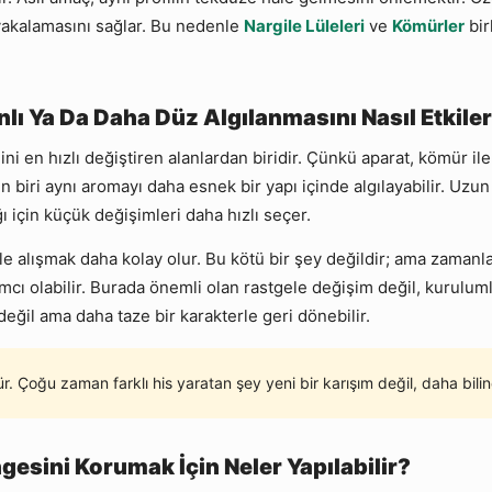
 yakalamasını sağlar. Bu nedenle
Nargile Lüleleri
ve
Kömürler
bir
lı Ya Da Daha Düz Algılanmasını Nasıl Etkile
ni en hızlı değiştiren alanlardan biridir. Çünkü aparat, kömür ile
n biri aynı aromayı daha esnek bir yapı içinde algılayabilir. Uzun
ğı için küçük değişimleri daha hızlı seçer.
ile alışmak daha kolay olur. Bu kötü bir şey değildir; ama zamanla 
ı olabilir. Burada önemli olan rastgele değişim değil, kurulum
değil ama daha taze bir karakterle geri dönebilir.
oğu zaman farklı his yaratan şey yeni bir karışım değil, daha bilinç
gesini Korumak İçin Neler Yapılabilir?