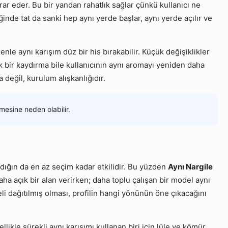
krar eder. Bu bir yandan rahatlık sağlar çünkü kullanıcı ne
ğinde tat da sanki hep aynı yerde başlar, aynı yerde açılır ve
nle aynı karışım düz bir his bırakabilir. Küçük değişiklikler
k bir kaydırma bile kullanıcının aynı aromayı yeniden daha
 değil, kurulum alışkanlığıdır.
mesine neden olabilir.
dığın da en az seçim kadar etkilidir. Bu yüzden
Aynı Nargile
aha açık bir alan verirken; daha toplu çalışan bir model aynı
i dağıtılmış olması, profilin hangi yönünün öne çıkacağını
ikle sürekli aynı karışımı kullanan biri için lüle ve kömür