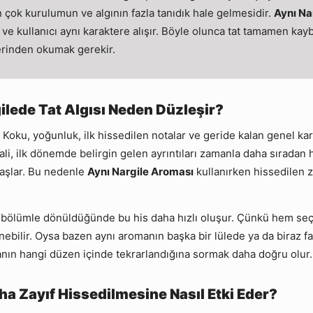
çok kurulumun ve algının fazla tanıdık hale gelmesidir.
Aynı Na
 ve kullanıcı aynı karaktere alışır. Böyle olunca tat tamamen kayb
erinden okumak gerekir.
ilede Tat Algısı Neden Düzleşir?
r. Koku, yoğunluk, ilk hissedilen notalar ve geride kalan genel k
a hali, ilk dönemde belirgin gelen ayrıntıları zamanla daha sırada
başlar. Bu nedenle
Aynı Nargile Aroması
kullanırken hissedilen 
üst bölümle dönüldüğünde bu his daha hızlı oluşur. Çünkü hem s
ebilir. Oysa bazen aynı aromanın başka bir lülede ya da biraz fa
n hangi düzen içinde tekrarlandığına sormak daha doğru olur.
a Zayıf Hissedilmesine Nasıl Etki Eder?