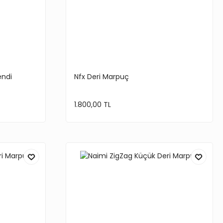
endi
Nfx Deri Marpuç
1.800,00 TL