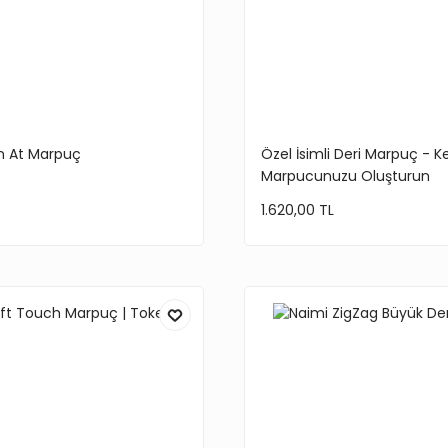
n At Marpuç
Özel İsimli Deri Marpuç - K
Marpucunuzu Oluşturun
1.620,00 TL