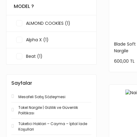
MODEL ?
ZLATA (1)
BRONZE (2)
KREM (2)
ALMOND COOKİES (1)
STEEL (2)
Alpha X (1)
Blade Soft
Nargile
ŞEFFAF (2)
Beat (1)
600,00 TL
BORDO (1)
BLUE DİAMOND (1)
Sayfalar
ÇELİK (1)
BLUE MOON (1)
Mesafeli Satış Sözleşmesi
EMERALD GOLD (1)
BONCUKLU SİPSİ (1)
Tokel Nargile | Gizlilik ve Güvenlik
Politikası
GOLD CARBON (1)
FAKE (1)
Tüketici Haklari – Cayma – İptal İade
Koşullari