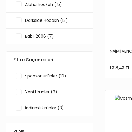
Alpha hookah (15)
Darkside Hooakh (13)
Babil 2006 (7)
NAİMİ VEN
Naimi (7)
Filtre Seçenekleri
1.318,43 TL
Quasar (6)
Sponsor Ürünler (10)
XHOOB (6)
Yeni Ürünler (2)
Venom Hookah (5)
İndirimli Ürünler (3)
mattpear (4)
RENK
NFX (4)