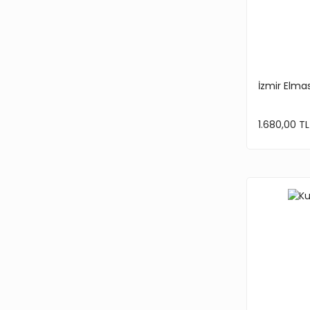
RENKLİ (1)
RUBY BLACK (1)
İzmir Elma
SILVER (1)
1.680,00 TL
SILVER CARBON (1)
SİLİKON (1)
SİYAH-GRİ (1)
SİYAH-SARI (1)
TİTAN BLACK (1)