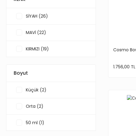
Kefo (3)
SİYAH (26)
MAXX ROYAL (3)
MAVİ (22)
Nano Smoke (3)
KIRMIZI (19)
Cosmo Bo
Oduman (3)
SARI (15)
1.756,00 TL
Boyut
Steamulation (3)
YEŞİL (14)
Küçük (2)
Blade Hookah (2)
GRİ (10)
Orta (2)
El Bomber (2)
GOLD (7)
50 ml (1)
Moze (2)
BEYAZ (6)