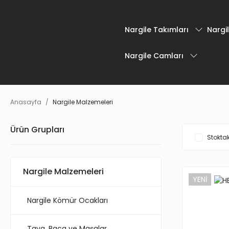
Nargile Takımları
Nargil
Nargile Camları
Anasayfa
Nargile Malzemeleri
Ürün Grupları
Stoktak
Nargile Malzemeleri
YENİ
Nargile Kömür Ocakları
Tava, Baca ve Maşalar