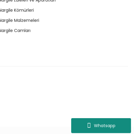
Nargile Lüleleri ve Aparatları
Nargile Kömürleri
Nargile Malzemeleri
Nargile Camları
Whatsapp