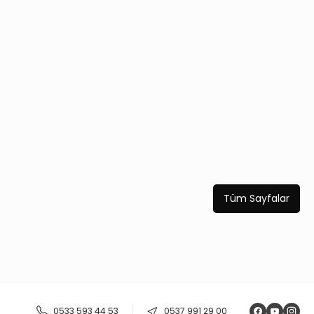
Tüm Sayfalar
0533 593 44 53
0537 991 29 00