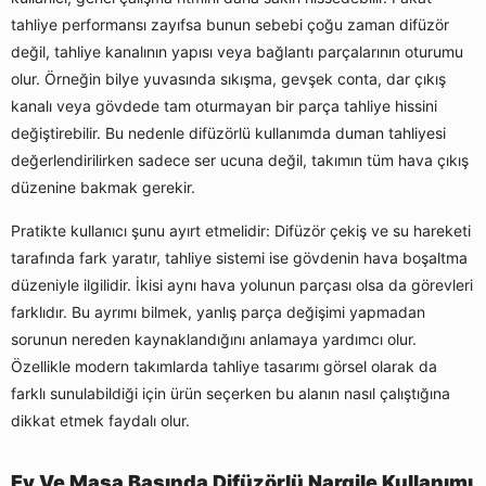
tahliye performansı zayıfsa bunun sebebi çoğu zaman difüzör
değil, tahliye kanalının yapısı veya bağlantı parçalarının oturumu
olur. Örneğin bilye yuvasında sıkışma, gevşek conta, dar çıkış
kanalı veya gövdede tam oturmayan bir parça tahliye hissini
değiştirebilir. Bu nedenle difüzörlü kullanımda duman tahliyesi
değerlendirilirken sadece ser ucuna değil, takımın tüm hava çıkış
düzenine bakmak gerekir.
Pratikte kullanıcı şunu ayırt etmelidir: Difüzör çekiş ve su hareketi
tarafında fark yaratır, tahliye sistemi ise gövdenin hava boşaltma
düzeniyle ilgilidir. İkisi aynı hava yolunun parçası olsa da görevleri
farklıdır. Bu ayrımı bilmek, yanlış parça değişimi yapmadan
sorunun nereden kaynaklandığını anlamaya yardımcı olur.
Özellikle modern takımlarda tahliye tasarımı görsel olarak da
farklı sunulabildiği için ürün seçerken bu alanın nasıl çalıştığına
dikkat etmek faydalı olur.
Ev Ve Masa Başında Difüzörlü Nargile Kullanımı