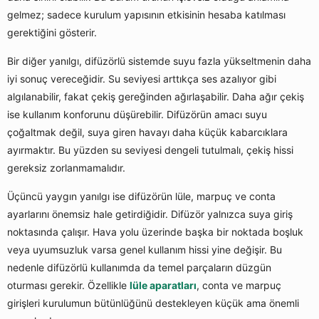
gelmez; sadece kurulum yapısının etkisinin hesaba katılması
gerektiğini gösterir.
Bir diğer yanılgı, difüzörlü sistemde suyu fazla yükseltmenin daha
iyi sonuç vereceğidir. Su seviyesi arttıkça ses azalıyor gibi
algılanabilir, fakat çekiş gereğinden ağırlaşabilir. Daha ağır çekiş
ise kullanım konforunu düşürebilir. Difüzörün amacı suyu
çoğaltmak değil, suya giren havayı daha küçük kabarcıklara
ayırmaktır. Bu yüzden su seviyesi dengeli tutulmalı, çekiş hissi
gereksiz zorlanmamalıdır.
Üçüncü yaygın yanılgı ise difüzörün lüle, marpuç ve conta
ayarlarını önemsiz hale getirdiğidir. Difüzör yalnızca suya giriş
noktasında çalışır. Hava yolu üzerinde başka bir noktada boşluk
veya uyumsuzluk varsa genel kullanım hissi yine değişir. Bu
nedenle difüzörlü kullanımda da temel parçaların düzgün
oturması gerekir. Özellikle
lüle aparatları
, conta ve marpuç
girişleri kurulumun bütünlüğünü destekleyen küçük ama önemli