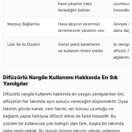
hava çıkışının nasıl
uyumsuzsa
ilerlediğini belirler
hissedilebi
Marpuç Bağlantısı
Hava akışının kesintisiz
Gevşek ba
ilerlemesine yardımcı olur
daha dağın
Lüle Ve Isı Düzeni
Genel çekiş karakterini
Isı denges
ve kullanım ritmini etkiler
difüzör fa
algılanmay
Difüzörlü Nargile Kullanımı Hakkında En Sık
Yanılgılar
Difüzörlü nargile kullanımı hakkında en yaygın yanılgılardan biri,
difüzörün her takımda aynı sonucu vereceğini düşünmektir. Oysa
takımın gövde kanalı, cam hacmi, ser borusu uzunluğu ve
bağlantı yapısı farklıysa difüzör etkisi de farklı hissedilir. Bu
yüzden bir kullanıcıda çok belirgin olan fark, başka bir takımda
daha sınırlı olabilir. Bu durum ürünün işlevsiz olduğu anlamına