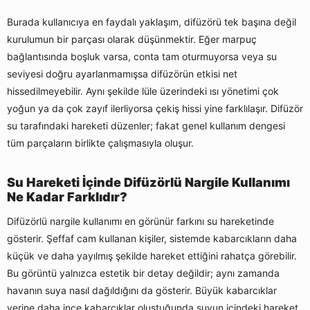
Burada kullanıcıya en faydalı yaklaşım, difüzörü tek başına değil
kurulumun bir parçası olarak düşünmektir. Eğer marpuç
bağlantısında boşluk varsa, conta tam oturmuyorsa veya su
seviyesi doğru ayarlanmamışsa difüzörün etkisi net
hissedilmeyebilir. Aynı şekilde lüle üzerindeki ısı yönetimi çok
yoğun ya da çok zayıf ilerliyorsa çekiş hissi yine farklılaşır. Difüzör
su tarafındaki hareketi düzenler; fakat genel kullanım dengesi
tüm parçaların birlikte çalışmasıyla oluşur.
Su Hareketi İçinde Difüzörlü Nargile Kullanımı
Ne Kadar Farklıdır?
Difüzörlü nargile kullanımı en görünür farkını su hareketinde
gösterir. Şeffaf cam kullanan kişiler, sistemde kabarcıkların daha
küçük ve daha yayılmış şekilde hareket ettiğini rahatça görebilir.
Bu görüntü yalnızca estetik bir detay değildir; aynı zamanda
havanın suya nasıl dağıldığını da gösterir. Büyük kabarcıklar
yerine daha ince kabarcıklar oluştuğunda suyun içindeki hareket