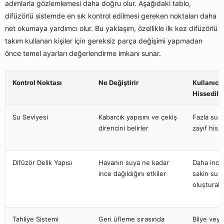
adımlarla gözlemlemesi daha doğru olur. Aşağıdaki tablo,
difüzörlü sistemde en sık kontrol edilmesi gereken noktaları daha
net okumaya yardımcı olur. Bu yaklaşım, özellikle ilk kez difüzörlü
takım kullanan kişiler için gereksiz parça değişimi yapmadan
önce temel ayarları değerlendirme imkanı sunar.
Kontrol Noktası
Ne Değiştirir
Kullanıcı
Hissedilir
Su Seviyesi
Kabarcık yapısını ve çekiş
Fazla su a
direncini belirler
zayıf his v
Difüzör Delik Yapısı
Havanın suya ne kadar
Daha ince
ince dağıldığını etkiler
sakin su h
oluşturabil
Tahliye Sistemi
Geri üfleme sırasında
Bilye veya