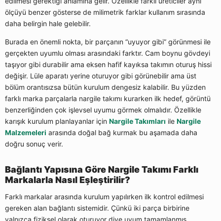
edilmesi gerektiği anlamına gelir. Özellikle farklı üreticiler aynı
ölçüyü benzer gösterse de milimetrik farklar kullanım sırasında
daha belirgin hale gelebilir.
Burada en önemli nokta, bir parçanın “uyuyor gibi” görünmesi ile
gerçekten uyumlu olması arasındaki farktır. Cam boynu gövdeyi
taşıyor gibi durabilir ama eksen hafif kayıksa takımın oturuş hissi
değişir. Lüle aparatı yerine oturuyor gibi görünebilir ama üst
bölüm orantısızsa bütün kurulum dengesiz kalabilir. Bu yüzden
farklı marka parçalarla nargile takımı kurarken ilk hedef, görüntü
benzerliğinden çok işlevsel uyumu görmek olmalıdır. Özellikle
karışık kurulum planlayanlar için
Nargile Takımları
ile
Nargile
Malzemeleri
arasında doğal bağ kurmak bu aşamada daha
doğru sonuç verir.
Bağlantı Yapısına Göre Nargile Takımı Farklı
Markalarla Nasıl Eşleştirilir?
Farklı markalar arasında kurulum yapılırken ilk kontrol edilmesi
gereken alan bağlantı sistemidir. Çünkü iki parça birbirine
yalnızca fiziksel olarak oturuyor diye uyum tamamlanmış