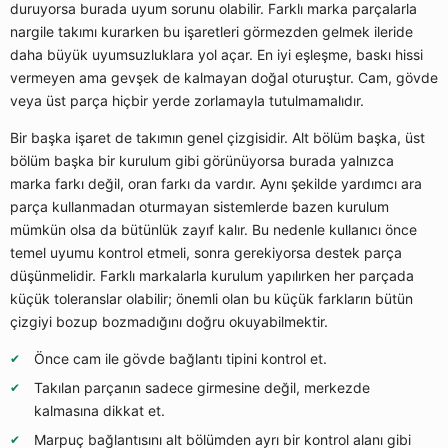
duruyorsa burada uyum sorunu olabilir. Farklı marka parçalarla
nargile takımı kurarken bu işaretleri görmezden gelmek ileride
daha büyük uyumsuzluklara yol açar. En iyi eşleşme, baskı hissi
vermeyen ama gevşek de kalmayan doğal oturuştur. Cam, gövde
veya üst parça hiçbir yerde zorlamayla tutulmamalıdır.
Bir başka işaret de takımın genel çizgisidir. Alt bölüm başka, üst
bölüm başka bir kurulum gibi görünüyorsa burada yalnızca
marka farkı değil, oran farkı da vardır. Aynı şekilde yardımcı ara
parça kullanmadan oturmayan sistemlerde bazen kurulum
mümkün olsa da bütünlük zayıf kalır. Bu nedenle kullanıcı önce
temel uyumu kontrol etmeli, sonra gerekiyorsa destek parça
düşünmelidir. Farklı markalarla kurulum yapılırken her parçada
küçük toleranslar olabilir; önemli olan bu küçük farkların bütün
çizgiyi bozup bozmadığını doğru okuyabilmektir.
Önce cam ile gövde bağlantı tipini kontrol et.
Takılan parçanın sadece girmesine değil, merkezde
kalmasına dikkat et.
Marpuç bağlantısını alt bölümden ayrı bir kontrol alanı gibi