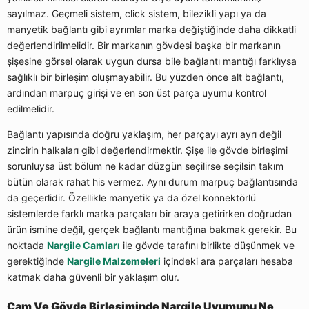
sayılmaz. Geçmeli sistem, click sistem, bilezikli yapı ya da
manyetik bağlantı gibi ayrımlar marka değiştiğinde daha dikkatli
değerlendirilmelidir. Bir markanın gövdesi başka bir markanın
şişesine görsel olarak uygun dursa bile bağlantı mantığı farklıysa
sağlıklı bir birleşim oluşmayabilir. Bu yüzden önce alt bağlantı,
ardından marpuç girişi ve en son üst parça uyumu kontrol
edilmelidir.
Bağlantı yapısında doğru yaklaşım, her parçayı ayrı ayrı değil
zincirin halkaları gibi değerlendirmektir. Şişe ile gövde birleşimi
sorunluysa üst bölüm ne kadar düzgün seçilirse seçilsin takım
bütün olarak rahat his vermez. Aynı durum marpuç bağlantısında
da geçerlidir. Özellikle manyetik ya da özel konnektörlü
sistemlerde farklı marka parçaları bir araya getirirken doğrudan
ürün ismine değil, gerçek bağlantı mantığına bakmak gerekir. Bu
noktada
Nargile Camları
ile gövde tarafını birlikte düşünmek ve
gerektiğinde
Nargile Malzemeleri
içindeki ara parçaları hesaba
katmak daha güvenli bir yaklaşım olur.
Cam Ve Gövde Birleşiminde Nargile Uyumunu Ne