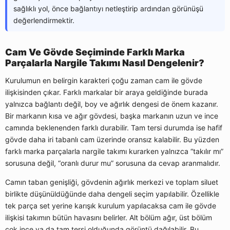
sağlıklı yol, önce bağlantıyı netleştirip ardından görünüşü
değerlendirmektir.
Cam Ve Gövde Seçiminde Farklı Marka
Parçalarla Nargile Takımı Nasıl Dengelenir?
Kurulumun en belirgin karakteri çoğu zaman cam ile gövde
ilişkisinden çıkar. Farklı markalar bir araya geldiğinde burada
yalnızca bağlantı değil, boy ve ağırlık dengesi de önem kazanır.
Bir markanın kısa ve ağır gövdesi, başka markanın uzun ve ince
camında beklenenden farklı durabilir. Tam tersi durumda ise hafif
gövde daha iri tabanlı cam üzerinde oransız kalabilir. Bu yüzden
farklı marka parçalarla nargile takımı kurarken yalnızca “takılır mı”
sorusuna değil, “oranlı durur mu” sorusuna da cevap aranmalıdır.
Camın taban genişliği, gövdenin ağırlık merkezi ve toplam siluet
birlikte düşünüldüğünde daha dengeli seçim yapılabilir. Özellikle
tek parça set yerine karışık kurulum yapılacaksa cam ile gövde
ilişkisi takımın bütün havasını belirler. Alt bölüm ağır, üst bölüm
çok ince ya da tam tersi olduğunda görüntü dağılabilir. Bu