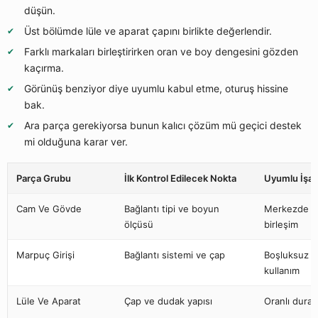
düşün.
Üst bölümde lüle ve aparat çapını birlikte değerlendir.
Farklı markaları birleştirirken oran ve boy dengesini gözden
kaçırma.
Görünüş benziyor diye uyumlu kabul etme, oturuş hissine
bak.
Ara parça gerekiyorsa bunun kalıcı çözüm mü geçici destek
mi olduğuna karar ver.
Parça Grubu
İlk Kontrol Edilecek Nokta
Uyumlu İşar
Cam Ve Gövde
Bağlantı tipi ve boyun
Merkezde o
ölçüsü
birleşim
Marpuç Girişi
Bağlantı sistemi ve çap
Boşluksuz v
kullanım
Lüle Ve Aparat
Çap ve dudak yapısı
Oranlı dura