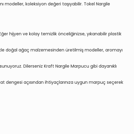
ı modeller, koleksiyon değeri taşıyabilir. Tokel Nargile
er hijyen ve kolay temizlik önceliğinizse, yıkanabilir plastik
llikle doğal ağaç malzemesinden üretilmiş modeller, aromayı
 sunuyoruz. Dilerseniz
Kraft Nargile Marpucu
gibi dayanıklı
de tat dengesi açısından ihtiyaçlarınıza uygun marpuç seçerek