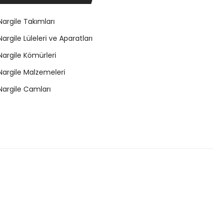
Nargile Takımları
Nargile Lüleleri ve Aparatları
Nargile Kömürleri
Nargile Malzemeleri
Nargile Camları