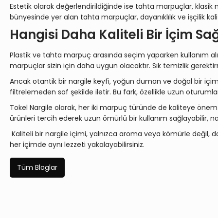
Estetik olarak değerlendirildiğinde ise tahta marpuçlar, klasik
bünyesinde yer alan tahta marpuçlar, dayanıklılık ve işçilik kali
Hangisi Daha Kaliteli Bir İçim Sa
Plastik ve tahta marpuç arasında seçim yaparken kullanım alışkan
marpuçlar sizin için daha uygun olacaktır. Sık temizlik gerekt
Ancak otantik bir nargile keyfi, yoğun duman ve doğal bir iç
filtrelemeden saf şekilde iletir. Bu fark, özellikle uzun oturumlar
Tokel Nargile olarak, her iki marpuç türünde de kaliteye önem 
ürünleri tercih ederek uzun ömürlü bir kullanım sağlayabilir, narg
Kaliteli bir nargile içimi, yalnızca aroma veya kömürle değil,
her içimde aynı lezzeti yakalayabilirsiniz.
Tüm Bloglar