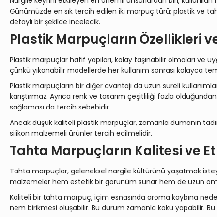
Nargile keyfini etkileyen en önemli unsurlardan biri, kullanıl
Günümüzde en sık tercih edilen iki marpuç türü; plastik ve tahta
detaylı bir şekilde inceledik.
Plastik Marpuçların Özellikleri v
Plastik marpuçlar hafif yapıları, kolay taşınabilir olmaları ve uy
çünkü yıkanabilir modellerde her kullanım sonrası kolayca temi
Plastik marpuçların bir diğer avantajı da uzun süreli kullanı
karıştırmaz. Ayrıca renk ve tasarım çeşitliliği fazla olduğundan,
sağlaması da tercih sebebidir.
Ancak düşük kaliteli plastik marpuçlar, zamanla dumanın tadını b
silikon malzemeli ürünler tercih edilmelidir.
Tahta Marpuçların Kalitesi ve Et
Tahta marpuçlar, geleneksel nargile kültürünü yaşatmak isteye
malzemeler hem estetik bir görünüm sunar hem de uzun ömürl
Kaliteli bir tahta marpuç, içim esnasında aroma kaybına neden
nem birikmesi oluşabilir. Bu durum zamanla koku yapabilir. Bu y