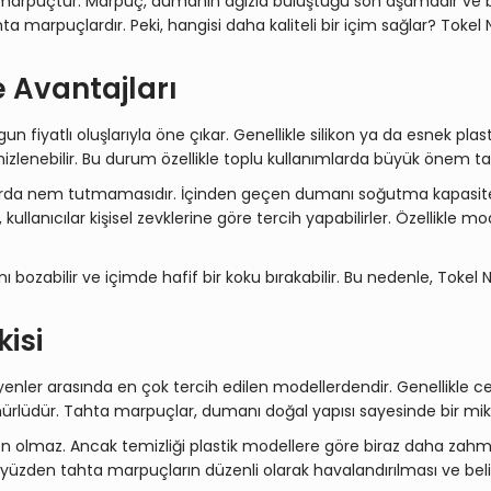
an marpuçtur. Marpuç, dumanın ağızla buluştuğu son aşamadır ve b
 marpuçlardır. Peki, hangisi daha kaliteli bir içim sağlar? Tokel N
e Avantajları
gun fiyatlı oluşlarıyla öne çıkar. Genellikle silikon ya da esnek pla
zlenebilir. Bu durum özellikle toplu kullanımlarda büyük önem taş
mlarda nem tutmamasıdır. İçinden geçen dumanı soğutma kapasitesi 
 kullanıcılar kişisel zevklerine göre tercih yapabilirler. Özellikle
ozabilir ve içimde hafif bir koku bırakabilir. Bu nedenle, Tokel Na
kisi
nler arasında en çok tercih edilen modellerdendir. Genellikle cev
üdür. Tahta marpuçlar, dumanı doğal yapısı sayesinde bir mikt
 olmaz. Ancak temizliği plastik modellere göre biraz daha zahmetl
üzden tahta marpuçların düzenli olarak havalandırılması ve belirli 