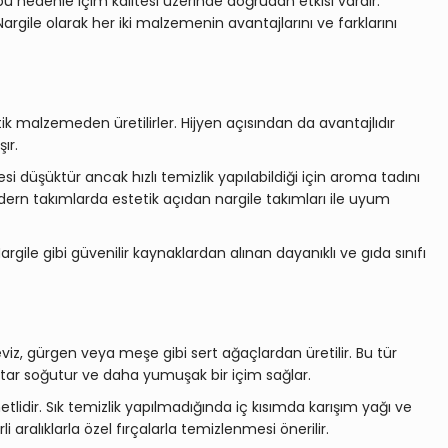
u nedenle içim kalitesi üzerinde doğrudan etkisi vardır.
argile olarak her iki malzemenin avantajlarını ve farklarını
stik malzemeden üretilirler. Hijyen açısından da avantajlıdır
ır.
düşüktür ancak hızlı temizlik yapılabildiği için aroma tadını
 modern takımlarda estetik açıdan
nargile takımları
ile uyum
rgile gibi güvenilir kaynaklardan alınan dayanıklı ve gıda sınıfı
iz, gürgen veya meşe gibi sert ağaçlardan üretilir. Bu tür
ar soğutur ve daha yumuşak bir içim sağlar.
idir. Sık temizlik yapılmadığında iç kısımda karışım yağı ve
aralıklarla özel fırçalarla temizlenmesi önerilir.