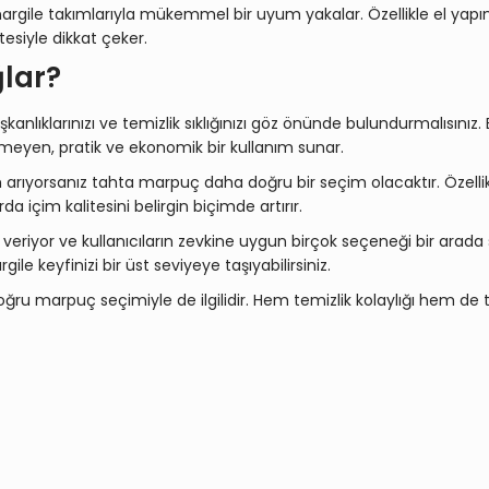
 nargile takımlarıyla mükemmel bir uyum yakalar. Özellikle el yapım
tesiyle dikkat çeker.
ğlar?
lıklarınızı ve temizlik sıklığınızı göz önünde bulundurmalısınız. Eğ
irmeyen, pratik ve ekonomik bir kullanım sunar.
im arıyorsanız tahta marpuç daha doğru bir seçim olacaktır. Öze
da içim kalitesini belirgin biçimde artırır.
veriyor ve kullanıcıların zevkine uygun birçok seçeneği bir arada
ile keyfinizi bir üst seviyeye taşıyabilirsiniz.
 doğru marpuç seçimiyle de ilgilidir. Hem temizlik kolaylığı hem 