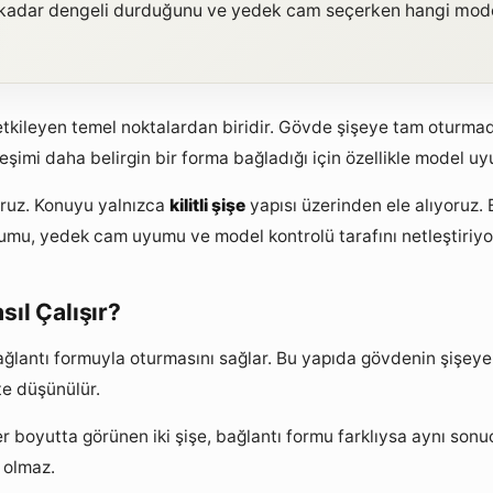
ne kadar dengeli durduğunu ve yedek cam seçerken hangi model
i etkileyen temel noktalardan biridir. Gövde şişeye tam oturm
leşimi daha belirgin bir forma bağladığı için özellikle model 
yoruz. Konuyu yalnızca
kilitli şişe
yapısı üzerinden ele alıyoruz. 
rumu, yedek cam uyumu ve model kontrolü tarafını netleştiriyo
ıl Çalışır?
 bağlantı formuyla oturmasını sağlar. Bu yapıda gövdenin şişey
kte düşünülür.
er boyutta görünen iki şişe, bağlantı formu farklıysa aynı so
 olmaz.