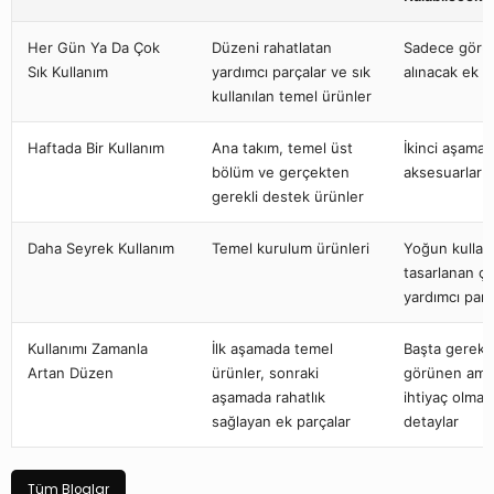
Her Gün Ya Da Çok
Düzeni rahatlatan
Sadece görün
Sık Kullanım
yardımcı parçalar ve sık
alınacak ek p
kullanılan temel ürünler
Haftada Bir Kullanım
Ana takım, temel üst
İkinci aşama
bölüm ve gerçekten
aksesuarlar
gerekli destek ürünler
Daha Seyrek Kullanım
Temel kurulum ürünleri
Yoğun kullanı
tasarlanan ç
yardımcı par
Kullanımı Zamanla
İlk aşamada temel
Başta gereks
Artan Düzen
ürünler, sonraki
görünen ama
aşamada rahatlık
ihtiyaç olma
sağlayan ek parçalar
detaylar
Tüm Bloglar