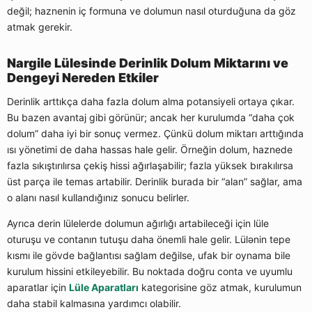
değil; haznenin iç formuna ve dolumun nasıl oturduğuna da göz
atmak gerekir.
Nargile Lülesinde Derinlik Dolum Miktarını ve
Dengeyi Nereden Etkiler
Derinlik arttıkça daha fazla dolum alma potansiyeli ortaya çıkar.
Bu bazen avantaj gibi görünür; ancak her kurulumda “daha çok
dolum” daha iyi bir sonuç vermez. Çünkü dolum miktarı arttığında
ısı yönetimi de daha hassas hale gelir. Örneğin dolum, haznede
fazla sıkıştırılırsa çekiş hissi ağırlaşabilir; fazla yüksek bırakılırsa
üst parça ile temas artabilir. Derinlik burada bir “alan” sağlar, ama
o alanı nasıl kullandığınız sonucu belirler.
Ayrıca derin lülelerde dolumun ağırlığı artabileceği için lüle
oturuşu ve contanın tutuşu daha önemli hale gelir. Lülənin tepe
kısmı ile gövde bağlantısı sağlam değilse, ufak bir oynama bile
kurulum hissini etkileyebilir. Bu noktada doğru conta ve uyumlu
aparatlar için
Lüle Aparatları
kategorisine göz atmak, kurulumun
daha stabil kalmasına yardımcı olabilir.