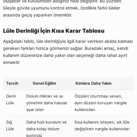
oluşabilir ve kurulumdan aldığınız hissi değiştirir. Bu yüzden
lüleyle gövde uyumunu kontrol etmek, özellikle farklı lüleler
arasında geçiş yaparken önemlidir.
Lüle Derinliği İçin Kısa Karar Tablosu
Aşağıdaki tablo, lüle derinliğiyle ilgili karar verirken akılda kalması
gereken farkları hızlıca görmenizi sağlar. Buradaki amaç, kendi
kullanım düzeninize daha yakın olan seçeneği daha rahat ayırt
etmektir.
Tercih
Genel Eğilim
Kimlere Daha Yakın
Derin
Dolum miktarı ve ısı
Ölçüleri oturtmayı seven,
Lüle
yönetimi daha hassas
aynı düzeni koruyan nargile
ayar ister
kullanıcıları
Sığ
Daha hızlı kurulum ve
Kısa kullanım isteyen, sık lüle
Lüle
daha kolay dolum
değiştiren nargile kullanıcıları
kontrolü