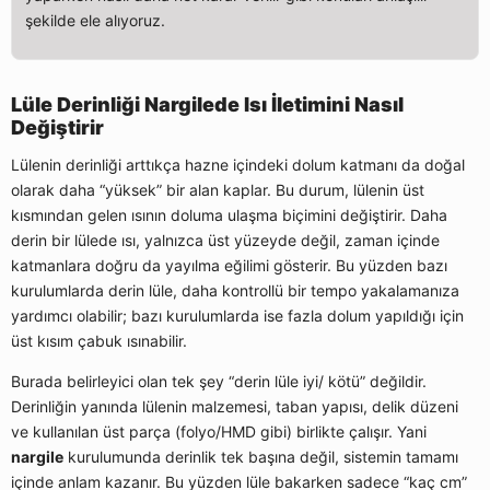
şekilde ele alıyoruz.
Lüle Derinliği Nargilede Isı İletimini Nasıl
Değiştirir
Lülenin derinliği arttıkça hazne içindeki dolum katmanı da doğal
olarak daha “yüksek” bir alan kaplar. Bu durum, lülenin üst
kısmından gelen ısının doluma ulaşma biçimini değiştirir. Daha
derin bir lülede ısı, yalnızca üst yüzeyde değil, zaman içinde
katmanlara doğru da yayılma eğilimi gösterir. Bu yüzden bazı
kurulumlarda derin lüle, daha kontrollü bir tempo yakalamanıza
yardımcı olabilir; bazı kurulumlarda ise fazla dolum yapıldığı için
üst kısım çabuk ısınabilir.
Burada belirleyici olan tek şey “derin lüle iyi/ kötü” değildir.
Derinliğin yanında lülenin malzemesi, taban yapısı, delik düzeni
ve kullanılan üst parça (folyo/HMD gibi) birlikte çalışır. Yani
nargile
kurulumunda derinlik tek başına değil, sistemin tamamı
içinde anlam kazanır. Bu yüzden lüle bakarken sadece “kaç cm”