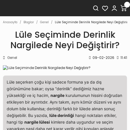
Anasayfa
Bloglar
Genel
Lüle Seçiminde Derinlik Nargilede Neyi Değiştirir?
Lüle Seçiminde Derinlik
Nargilede Neyi Değiştirir?
Genel
09-02-2026
11:41
Lüle seçerken çoğu kişi sadece formuna ya da dış
görünümüne bakar; oysa “derinlik” dediğimiz hazne
yüksekliği ve iç hacim,
nargile
kurulumunun hissini doğrudan
etkileyen bir ayrıntıdır. Aynı takım, aynı kömür düzeni ve aynı
dolum bile kullanılsa; derinliği farklı bir lülede alınan sonuç
değişebilir. Bu yazıda,
lüle derinliği
hangi noktaları etkiler,
hangi tip
nargile lülesi
kimlere daha uygundur ve seçim
yaparken nasıl daha net karar verilir gibi konuları anlaşılır