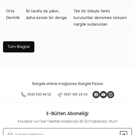
Orta
İki tarafa da yakın,
Tek bir lüleyle farklı
Derinlik
daha esnek bir denge
kurulumlar denemek isteyen
nargile kullanıcıları
Tüm Bloglar
Nargile online mağazası Nargile Pazarı
0533 593 44 53
0537 991 29 00
E-Bülten Aboneliği
Fırsatlar ve Özel Teklifler Hakkında İlk Siz haberdar Olun!