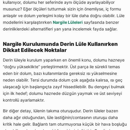
kullanıyor, dolumu her seferinde aynı ölçüde ayarlayabiliyor
musunuz? Eğer ölçüleri tutturmak sizin için önemliyse, iç formu
anlaşılır ve dolum yerleşimi kolay bir lüle daha doğru olabilir. Lüle
modellerini karşılaştırırken
Nargile Lüleleri
sayfasında benzer
derinliklerdeki alternatifleri yan yana incelemek fayda sağlar.
Nargile Kurulumunda Derin Lüle Kullanırken
Dikkat Edilecek Noktalar
Derin lüleyle kurulum yaparken en önemli konu, dolumu hazneye
“doğru yükseklikte” yerleştirmektir. Üst parça ile sürekli temas
eden bir dolum, bazı kullanımlarda gereksiz ısı yükselmesine
neden olabilir. Tersi durumda dolum çok aşağıda kalırsa, ısı geç
ulaşacağı için başlangıçta zayıf hissedilebilir. Bu dengeyi bulmak
için ilk hedef; dolumu haznede düzgün yaymak ve üst seviyeyi
kontrollü ayarlamaktır.
Bir diğer detay, lülenin takıma oturuşudur. Derin lüleler bazen
daha ağır olduğundan, lüle lastiğinin/contasının oturuşu daha
kritik hale gelir. Bağlantı tam oturmuyorsa küçük bir hava boşluğu