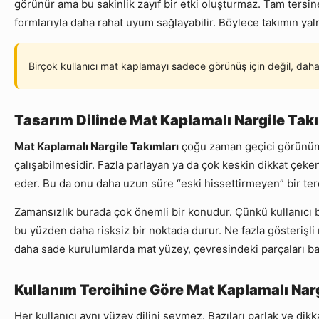
görünür ama bu sakinlik zayıf bir etki oluşturmaz. Tam tersine
formlarıyla daha rahat uyum sağlayabilir. Böylece takımın yal
Birçok kullanıcı mat kaplamayı sadece görünüş için değil, daha s
Tasarım Dilinde Mat Kaplamalı Nargile Ta
Mat Kaplamalı Nargile Takımları
çoğu zaman geçici görünüm 
çalışabilmesidir. Fazla parlayan ya da çok keskin dikkat çe
eder. Bu da onu daha uzun süre “eski hissettirmeyen” bir terci
Zamansızlık burada çok önemli bir konudur. Çünkü kullanıcı b
bu yüzden daha risksiz bir noktada durur. Ne fazla gösterişli
daha sade kurulumlarda mat yüzey, çevresindeki parçaları ba
Kullanım Tercihine Göre Mat Kaplamalı Nar
Her kullanıcı aynı yüzey dilini sevmez. Bazıları parlak ve di