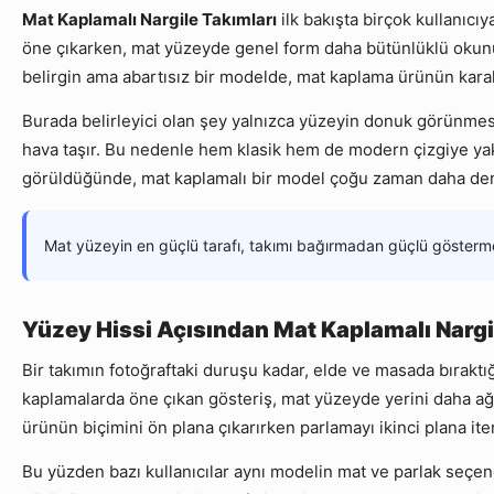
Mat Kaplamalı Nargile Takımları
ilk bakışta birçok kullanıc
öne çıkarken, mat yüzeyde genel form daha bütünlüklü okunur. 
belirgin ama abartısız bir modelde, mat kaplama ürünün karak
Burada belirleyici olan şey yalnızca yüzeyin donuk görünmesi
hava taşır. Bu nedenle hem klasik hem de modern çizgiye yakın
görüldüğünde, mat kaplamalı bir model çoğu zaman daha dengel
Mat yüzeyin en güçlü tarafı, takımı bağırmadan güçlü gösterme
Yüzey Hissi Açısından Mat Kaplamalı Nargile
Bir takımın fotoğraftaki duruşu kadar, elde ve masada bıraktı
kaplamalarda öne çıkan gösteriş, mat yüzeyde yerini daha ağırb
ürünün biçimini ön plana çıkarırken parlamayı ikinci plana iter
Bu yüzden bazı kullanıcılar aynı modelin mat ve parlak seçen