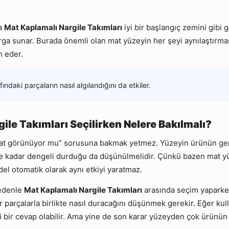
sa
Mat Kaplamalı Nargile Takımları
iyi bir başlangıç zemini gibi g
rga sunar. Burada önemli olan mat yüzeyin her şeyi aynılaştırmas
 eder.
daki parçaların nasıl algılandığını da etkiler.
le Takımları Seçilirken Nelere Bakılmalı?
mat görünüyor mu” sorusuna bakmak yetmez. Yüzeyin ürünün genel f
 kadar dengeli durduğu da düşünülmelidir. Çünkü bazen mat yüz
el otomatik olarak aynı etkiyi yaratmaz.
 nedenle
Mat Kaplamalı Nargile Takımları
arasında seçim yaparken
r parçalarla birlikte nasıl duracağını düşünmek gerekir. Eğer k
i bir cevap olabilir. Ama yine de son karar yüzeyden çok ürünün