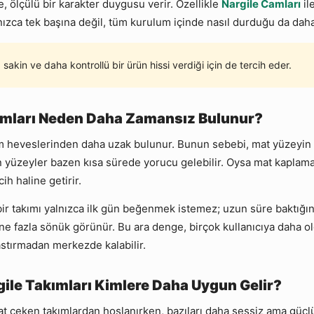
, ölçülü bir karakter duygusu verir. Özellikle
Nargile Camları
il
nızca tek başına değil, tüm kurulum içinde nasıl durduğu da daha
akin ve daha kontrollü bir ürün hissi verdiği için de tercih eder.
kımları Neden Daha Zamansız Bulunur?
heveslerinden daha uzak bulunur. Bunun sebebi, mat yüzeyin bel
ken yüzeyler bazen kısa sürede yorucu gelebilir. Oysa mat kap
h haline getirir.
ir takımı yalnızca ilk gün beğenmek istemez; uzun süre baktığınd
 ne fazla sönük görünür. Bu ara denge, birçok kullanıcıya daha ol
stırmadan merkezde kalabilir.
gile Takımları Kimlere Daha Uygun Gelir?
kkat çeken takımlardan hoşlanırken, bazıları daha sessiz ama güç