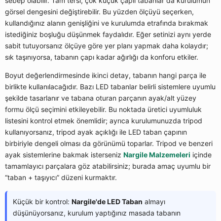
sebep olabilir. Tam tersi, çok küçük çaplı tabanlar da kurulumun
görsel dengesini değiştirebilir. Bu yüzden ölçüyü seçerken,
kullandığınız alanın genişliğini ve kurulumda etrafında bırakmak
istediğiniz boşluğu düşünmek faydalıdır. Eğer setinizi aynı yerde
sabit tutuyorsanız ölçüye göre yer planı yapmak daha kolaydır;
sık taşınıyorsa, tabanın çapı kadar ağırlığı da konforu etkiler.
Boyut değerlendirmesinde ikinci detay, tabanın hangi parça ile
birlikte kullanılacağıdır. Bazı LED tabanlar belirli sistemlere uyumlu
şekilde tasarlanır ve tabana oturan parçanın ayak/alt yüzey
formu ölçü seçimini etkileyebilir. Bu noktada üretici uyumluluk
listesini kontrol etmek önemlidir; ayrıca kurulumunuzda tripod
kullanıyorsanız, tripod ayak açıklığı ile LED taban çapının
birbiriyle dengeli olması da görünümü toparlar. Tripod ve benzeri
ayak sistemlerine bakmak isterseniz
Nargile Malzemeleri
içinde
tamamlayıcı parçalara göz atabilirsiniz; burada amaç uyumlu bir
“taban + taşıyıcı” düzeni kurmaktır.
Küçük bir kontrol:
Nargile'de LED Taban
almayı
düşünüyorsanız, kurulum yaptığınız masada tabanın