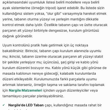
açıklamasındaki uyumluluk listesi belirli modellere veya belirli
ayak sistemlerine (örneğin tripod) işaret edebilir. Bu listede sizin
kullandığınız sistem yoksa, “olur gibi” varsayımıyla hareket etmek
yerine, tabanın oturma yüzeyi ve yerleşim mantığını dikkatle
kontrol etmek daha iyidir. Özellikle tabanın çapı ve üstte oturacak
parçanın alt yüzeyi birbiriyle dengesizse, kurulum görüntüsü
dağınık görünebilir.
Uyum kontrolünü pratik hale getirmek için üç noktaya
bakabilirsiniz: Birincisi, tabanın çapı kurulum alanınızla uyumlu
mu; ikincisi, tabanın üzerine oturacak parçanın alt yüzeyi stabil
bir şekilde yerleşiyor mu; üçüncüsü, şarj girişi ve kablo yönü
kurulum düzenini bozuyor mu. Kablo yönü küçük gibi görünse de
masada kablonun nereye gideceği, kalabalık kurulumlarda
düzeni etkileyebilir. Kurulumunuzda farklı parçalarla uyumu
artırmak isterseniz, örneğin taşıma ve saklama tarafını toplamak
için
Nargile Malzemeleri
içinden uygun düzenleyiciler veya
tamamlayıcı parçalar planlayabilirsiniz.
Nargile'de LED Taban
çapı, kullandığınız masada rahat bir