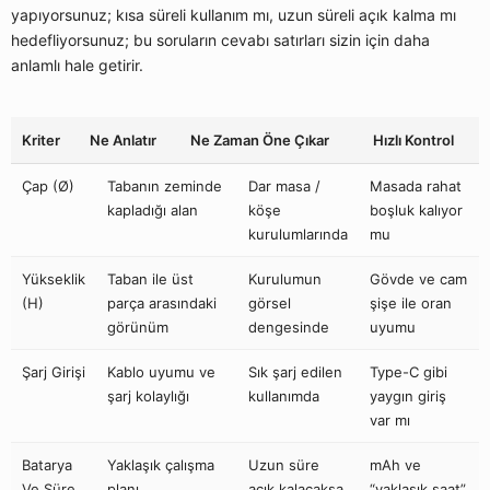
yapıyorsunuz; kısa süreli kullanım mı, uzun süreli açık kalma mı
hedefliyorsunuz; bu soruların cevabı satırları sizin için daha
anlamlı hale getirir.
Kriter
Ne Anlatır
Ne Zaman Öne Çıkar
Hızlı Kontrol
Çap (Ø)
Tabanın zeminde
Dar masa /
Masada rahat
kapladığı alan
köşe
boşluk kalıyor
kurulumlarında
mu
Yükseklik
Taban ile üst
Kurulumun
Gövde ve cam
(H)
parça arasındaki
görsel
şişe ile oran
görünüm
dengesinde
uyumu
Şarj Girişi
Kablo uyumu ve
Sık şarj edilen
Type-C gibi
şarj kolaylığı
kullanımda
yaygın giriş
var mı
Batarya
Yaklaşık çalışma
Uzun süre
mAh ve
Ve Süre
planı
açık kalacaksa
“yaklaşık saat”