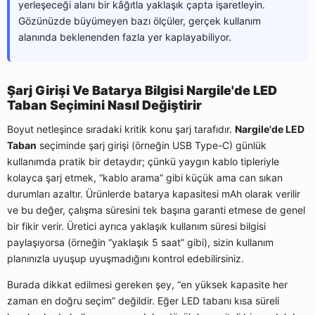
yerleşeceği alanı bir kâğıtla yaklaşık çapta işaretleyin.
Gözünüzde büyümeyen bazı ölçüler, gerçek kullanım
alanında beklenenden fazla yer kaplayabiliyor.
Şarj Girişi Ve Batarya Bilgisi Nargile'de LED
Taban Seçimini Nasıl Değiştirir
Boyut netleşince sıradaki kritik konu şarj tarafıdır.
Nargile'de LED
Taban
seçiminde şarj girişi (örneğin USB Type-C) günlük
kullanımda pratik bir detaydır; çünkü yaygın kablo tipleriyle
kolayca şarj etmek, “kablo arama” gibi küçük ama can sıkan
durumları azaltır. Ürünlerde batarya kapasitesi mAh olarak verilir
ve bu değer, çalışma süresini tek başına garanti etmese de genel
bir fikir verir. Üretici ayrıca yaklaşık kullanım süresi bilgisi
paylaşıyorsa (örneğin “yaklaşık 5 saat” gibi), sizin kullanım
planınızla uyuşup uyuşmadığını kontrol edebilirsiniz.
Burada dikkat edilmesi gereken şey, “en yüksek kapasite her
zaman en doğru seçim” değildir. Eğer LED tabanı kısa süreli