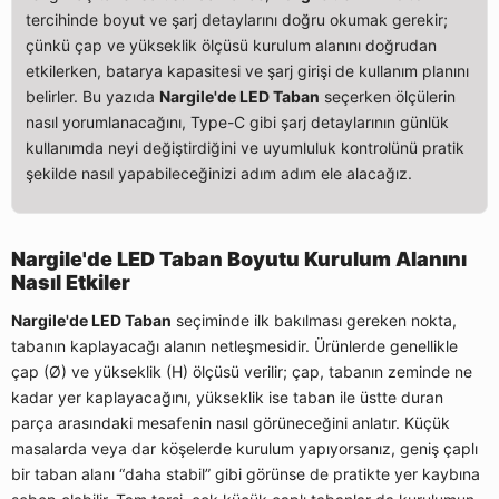
tercihinde boyut ve şarj detaylarını doğru okumak gerekir;
çünkü çap ve yükseklik ölçüsü kurulum alanını doğrudan
etkilerken, batarya kapasitesi ve şarj girişi de kullanım planını
belirler. Bu yazıda
Nargile'de LED Taban
seçerken ölçülerin
nasıl yorumlanacağını, Type-C gibi şarj detaylarının günlük
kullanımda neyi değiştirdiğini ve uyumluluk kontrolünü pratik
şekilde nasıl yapabileceğinizi adım adım ele alacağız.
Nargile'de LED Taban Boyutu Kurulum Alanını
Nasıl Etkiler
Nargile'de LED Taban
seçiminde ilk bakılması gereken nokta,
tabanın kaplayacağı alanın netleşmesidir. Ürünlerde genellikle
çap (Ø) ve yükseklik (H) ölçüsü verilir; çap, tabanın zeminde ne
kadar yer kaplayacağını, yükseklik ise taban ile üstte duran
parça arasındaki mesafenin nasıl görüneceğini anlatır. Küçük
masalarda veya dar köşelerde kurulum yapıyorsanız, geniş çaplı
bir taban alanı “daha stabil” gibi görünse de pratikte yer kaybına