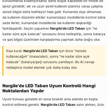
kurulumlarda kullanıyorsanız daha düşük kapasiteli bir model de
işinizi görebilir; sık ve uzun süreli kullanım planınız varsa çalışma
süresi bilgisi daha belirleyici hale gelir. Kumanda olup olmaması
da kullanım düzenini etkiler: kumandasız modellerde kontrol daha
sade ilerler; kumandalı modellerde ise kullanım alışkanlığı
farklılaşabilir. Seçim yaparken
Nargile'de LED Taban
için “ne
kadar süre açık kalacak” sorusunu önce netleştirip, sonra batarya
ve şarj bilgisi üzerinden karşılaştırma yapmak daha doğru olur.
Kısa kural:
Nargile'de LED Taban
için önce “nerede
kullanacağım” (masa/alan), sonra “ne kadar süre açık
kalacak” (batarya/şarj) sorusunu yanıtlayın. Bu iki cevap
netleşince model elemek çok daha kolay olur.
Nargile'de LED Taban Uyum Kontrolü Hangi
Noktalardan Yapılır
Uyum konusu genelde en sona bırakılır ama aslında en başta
kontrol edilmesi gerekir.
Nargile'de LED Taban
satın alırken, ürün