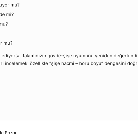
tıyor mu?
üde mi?
 mu?
or mu?
ediyorsa, takımınızın gövde-şişe uyumunu yeniden değerlendir
i incelemek, özellikle “şişe hacmi – boru boyu” dengesini doğr
le Pazarı