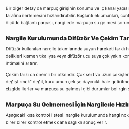
Bir diğer detay da marpuç girişinin konumu ve iç kanal yapı
tarafına ilerlemesini hızlandırabilir. Bağlantı ekipmanları, co
ölçüde bağlantı parçası, nargilede marpuça su gelmesi soru
Nargile Kurulumunda Difüzör Ve Çekim Tar
Difüzör kullanılan nargile takımlarında suyun hareketi farklı his
delikleri kısmen tıkalıysa veya difüzör ucu suya çok yakın 
ihtimalini artırır.
Çekim tarzı da önemli bir etkendir. Çok sert ve uzun çekişler,
değiştirmek” değil, kurulumun çekişe dayanıklı hale getirilmes
çizgide ilerler ve marpuça su gelmesi gibi durumlar belirgin ş
Marpuça Su Gelmemesi İçin Nargilede Hızlı 
Aşağıdaki kısa kontrol listesi, nargile kurulumunda hangi nok
birer birer kontrol etmek daha sağlıklı sonuç verir.