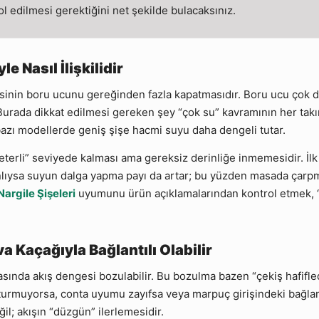
l edilmesi gerektiğini net şekilde bulacaksınız.
 Nasıl İlişkilidir
inin boru ucunu gereğinden fazla kapatmasıdır. Boru ucu çok de
Burada dikkat edilmesi gereken şey “çok su” kavramının her tak
, bazı modellerde geniş şişe hacmi suyu daha dengeli tutar.
eterli” seviyede kalması ama gereksiz derinliğe inmemesidir. İl
anlıysa suyun dalga yapma payı da artar; bu yüzden masada çarp
Nargile Şişeleri
uyumunu ürün açıklamalarından kontrol etmek, 
 Kaçağıyla Bağlantılı Olabilir
sında akış dengesi bozulabilir. Bu bozulma bazen “çekiş hafifled
oturmuyorsa, conta uyumu zayıfsa veya marpuç girişindeki bağlan
il; akışın “düzgün” ilerlemesidir.