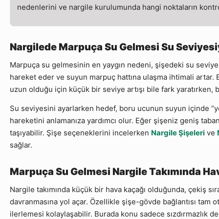
nedenlerini ve nargile kurulumunda hangi noktaların kontro
Nargilede Marpuça Su Gelmesi Su Seviyesiyle
Marpuça su gelmesinin en yaygın nedeni, şişedeki su seviyes
hareket eder ve suyun marpuç hattına ulaşma ihtimali artar. 
uzun olduğu için küçük bir seviye artışı bile fark yaratırken
Su seviyesini ayarlarken hedef, boru ucunun suyun içinde “y
hareketini anlamanıza yardımcı olur. Eğer şişeniz geniş tab
taşıyabilir. Şişe seçeneklerini incelerken
Nargile Şişeleri
ve
sağlar.
Marpuça Su Gelmesi Nargile Takımında Hava
Nargile takımında küçük bir hava kaçağı olduğunda, çekiş sıra
davranmasına yol açar. Özellikle şişe-gövde bağlantısı tam 
ilerlemesi kolaylaşabilir. Burada konu sadece sızdırmazlık değ