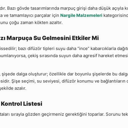
sıdır. Bazı gövde tasarımlarında marpuç girişi daha düşük açıyl
nta ve tamamlayıcı parçalar için
Nargile Malzemeleri
kategorisind
nunu çoğu zaman kökten azaltır.
zı Marpuça Su Gelmesini Etkiler Mi
sedilir; bazı difüzör tipleri suyu daha “ince” kabarcıklarla dağıtır
konumlanıyorsa, çekiş sırasında suyun daha agresif hareket etme
 şişede dalga oluşturur; özellikle dar boyunlu şişelerde bu dalga
idir. Şişe seçimi, su seviyesi, difüzör konumu ve bağlantıların o
ekilde azalır.
Kontrol Listesi
taları sırayla gözden geçirmeniz gerektiğini toparlar. Sorunu t