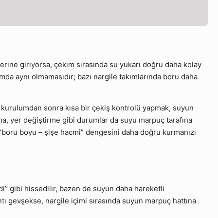
rine giriyorsa, çekim sırasında su yukarı doğru daha kolay
ımda aynı olmamasıdır; bazı nargile takımlarında boru daha
k kurulumdan sonra kısa bir çekiş kontrolü yapmak, suyun
ma, yer değiştirme gibi durumlar da suyu marpuç tarafına
“boru boyu – şişe hacmi” dengesini daha doğru kurmanızı
i” gibi hissedilir, bazen de suyun daha hareketli
tı gevşekse, nargile içimi sırasında suyun marpuç hattına