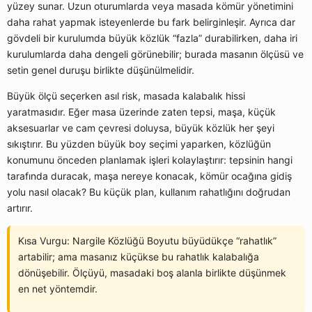
yüzey sunar. Uzun oturumlarda veya masada kömür yönetimini
daha rahat yapmak isteyenlerde bu fark belirginleşir. Ayrıca dar
gövdeli bir kurulumda büyük közlük “fazla” durabilirken, daha iri
kurulumlarda daha dengeli görünebilir; burada masanın ölçüsü ve
setin genel duruşu birlikte düşünülmelidir.
Büyük ölçü seçerken asıl risk, masada kalabalık hissi
yaratmasıdır. Eğer masa üzerinde zaten tepsi, maşa, küçük
aksesuarlar ve cam çevresi doluysa, büyük közlük her şeyi
sıkıştırır. Bu yüzden büyük boy seçimi yaparken, közlüğün
konumunu önceden planlamak işleri kolaylaştırır: tepsinin hangi
tarafında duracak, maşa nereye konacak, kömür ocağına gidiş
yolu nasıl olacak? Bu küçük plan, kullanım rahatlığını doğrudan
artırır.
Kısa Vurgu: Nargile Közlüğü Boyutu büyüdükçe “rahatlık”
artabilir; ama masanız küçükse bu rahatlık kalabalığa
dönüşebilir. Ölçüyü, masadaki boş alanla birlikte düşünmek
en net yöntemdir.