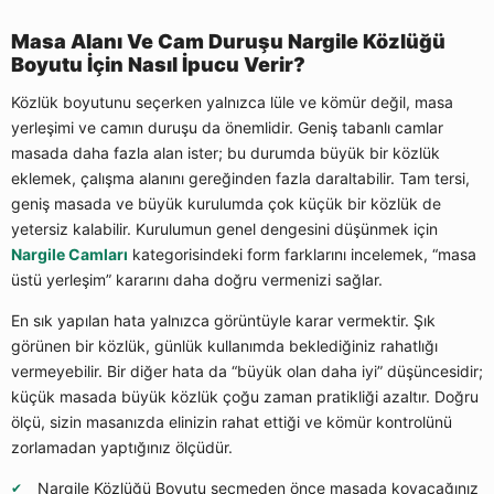
Masa Alanı Ve Cam Duruşu Nargile Közlüğü
Boyutu İçin Nasıl İpucu Verir?
Közlük boyutunu seçerken yalnızca lüle ve kömür değil, masa
yerleşimi ve camın duruşu da önemlidir. Geniş tabanlı camlar
masada daha fazla alan ister; bu durumda büyük bir közlük
eklemek, çalışma alanını gereğinden fazla daraltabilir. Tam tersi,
geniş masada ve büyük kurulumda çok küçük bir közlük de
yetersiz kalabilir. Kurulumun genel dengesini düşünmek için
Nargile Camları
kategorisindeki form farklarını incelemek, “masa
üstü yerleşim” kararını daha doğru vermenizi sağlar.
En sık yapılan hata yalnızca görüntüyle karar vermektir. Şık
görünen bir közlük, günlük kullanımda beklediğiniz rahatlığı
vermeyebilir. Bir diğer hata da “büyük olan daha iyi” düşüncesidir;
küçük masada büyük közlük çoğu zaman pratikliği azaltır. Doğru
ölçü, sizin masanızda elinizin rahat ettiği ve kömür kontrolünü
zorlamadan yaptığınız ölçüdür.
Nargile Közlüğü Boyutu seçmeden önce masada koyacağınız