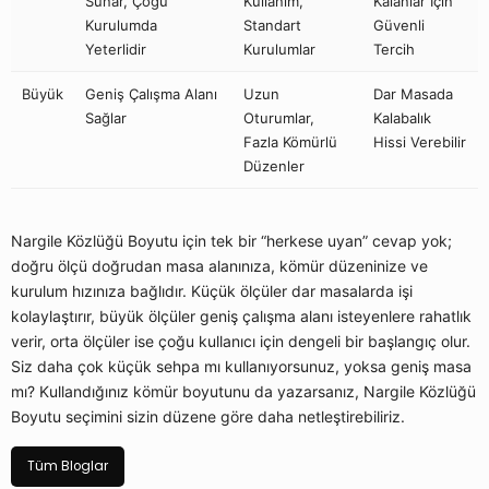
Sunar, Çoğu
Kullanım,
Kalanlar İçin
Kurulumda
Standart
Güvenli
Yeterlidir
Kurulumlar
Tercih
Büyük
Geniş Çalışma Alanı
Uzun
Dar Masada
Sağlar
Oturumlar,
Kalabalık
Fazla Kömürlü
Hissi Verebilir
Düzenler
Nargile Közlüğü Boyutu için tek bir “herkese uyan” cevap yok;
doğru ölçü doğrudan masa alanınıza, kömür düzeninize ve
kurulum hızınıza bağlıdır. Küçük ölçüler dar masalarda işi
kolaylaştırır, büyük ölçüler geniş çalışma alanı isteyenlere rahatlık
verir, orta ölçüler ise çoğu kullanıcı için dengeli bir başlangıç olur.
Siz daha çok küçük sehpa mı kullanıyorsunuz, yoksa geniş masa
mı? Kullandığınız kömür boyutunu da yazarsanız, Nargile Közlüğü
Boyutu seçimini sizin düzene göre daha netleştirebiliriz.
Tüm Bloglar