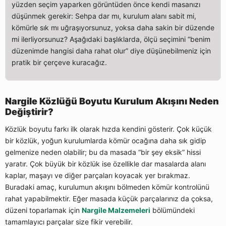
yüzden seçim yaparken görüntüden önce kendi masanızı
düşünmek gerekir: Sehpa dar mı, kurulum alanı sabit mi,
kömürle sık mı uğraşıyorsunuz, yoksa daha sakin bir düzende
mi ilerliyorsunuz? Aşağıdaki başlıklarda, ölçü seçimini “benim
düzenimde hangisi daha rahat olur” diye düşünebilmeniz için
pratik bir çerçeve kuracağız.
Nargile Közlüğü Boyutu Kurulum Akışını Neden
Değiştirir?
Közlük boyutu farkı ilk olarak hızda kendini gösterir. Çok küçük
bir közlük, yoğun kurulumlarda kömür ocağına daha sık gidip
gelmenize neden olabilir; bu da masada “bir şey eksik” hissi
yaratır. Çok büyük bir közlük ise özellikle dar masalarda alanı
kaplar, maşayı ve diğer parçaları koyacak yer bırakmaz.
Buradaki amaç, kurulumun akışını bölmeden kömür kontrolünü
rahat yapabilmektir. Eğer masada küçük parçalarınız da çoksa,
düzeni toparlamak için
Nargile Malzemeleri
bölümündeki
tamamlayıcı parçalar size fikir verebilir.