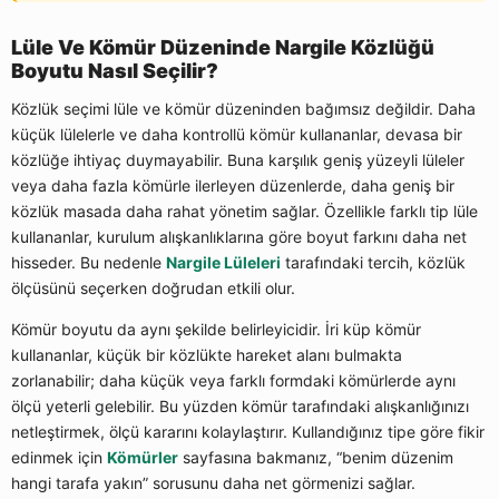
Lüle Ve Kömür Düzeninde Nargile Közlüğü
Boyutu Nasıl Seçilir?
Közlük seçimi lüle ve kömür düzeninden bağımsız değildir. Daha
küçük lülelerle ve daha kontrollü kömür kullananlar, devasa bir
közlüğe ihtiyaç duymayabilir. Buna karşılık geniş yüzeyli lüleler
veya daha fazla kömürle ilerleyen düzenlerde, daha geniş bir
közlük masada daha rahat yönetim sağlar. Özellikle farklı tip lüle
kullananlar, kurulum alışkanlıklarına göre boyut farkını daha net
hisseder. Bu nedenle
Nargile Lüleleri
tarafındaki tercih, közlük
ölçüsünü seçerken doğrudan etkili olur.
Kömür boyutu da aynı şekilde belirleyicidir. İri küp kömür
kullananlar, küçük bir közlükte hareket alanı bulmakta
zorlanabilir; daha küçük veya farklı formdaki kömürlerde aynı
ölçü yeterli gelebilir. Bu yüzden kömür tarafındaki alışkanlığınızı
netleştirmek, ölçü kararını kolaylaştırır. Kullandığınız tipe göre fikir
edinmek için
Kömürler
sayfasına bakmanız, “benim düzenim
hangi tarafa yakın” sorusunu daha net görmenizi sağlar.