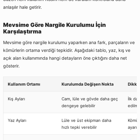
anlaşılır hale getirir.
Mevsime Göre Nargile Kurulumu İçin
Karşılaştırma
Mevsime göre nargile kurulumu yaparken ana fark, parçaların ve
kömürlerin ortama verdiği tepkidir. Aşağıdaki tablo, yaz, kış ve
açık alan kullanımında hangi detayların öne çıktığını daha net
gösterir.
Kullanım Ortamı
Kurulumda Değişen Nokta
Dikka
Kış Ayları
Cam, lüle ve gövde daha geç
İlk da
dengeye gelebilir
edilme
Yaz Ayları
Lüle ve üst ekipman daha
Kömür
hızlı tepki verebilir
ayarı 