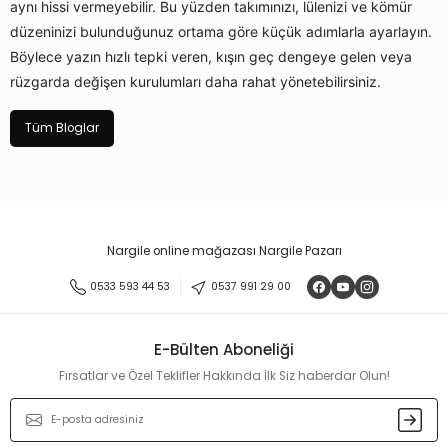
aynı hissi vermeyebilir. Bu yüzden takımınızı, lülenizi ve kömür
düzeninizi bulunduğunuz ortama göre küçük adımlarla ayarlayın.
Böylece yazın hızlı tepki veren, kışın geç dengeye gelen veya
rüzgarda değişen kurulumları daha rahat yönetebilirsiniz.
Tüm Bloglar
Nargile online mağazası Nargile Pazarı
0533 593 44 53
0537 991 29 00
E-Bülten Aboneliği
Fırsatlar ve Özel Teklifler Hakkında İlk Siz haberdar Olun!