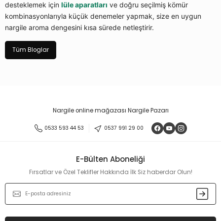
desteklemek için
lüle aparatları
ve doğru seçilmiş kömür
kombinasyonlarıyla küçük denemeler yapmak, size en uygun
nargile aroma dengesini kısa sürede netleştirir.
Tüm Bloglar
Nargile online mağazası Nargile Pazarı
0533 593 44 53
0537 991 29 00
E-Bülten Aboneliği
Fırsatlar ve Özel Teklifler Hakkında İlk Siz haberdar Olun!