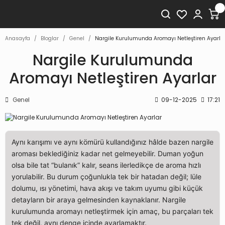
Anasayfa
Bloglar
Genel
Nargile Kurulumunda Aromayı Netleştiren Ayarla
Nargile Kurulumunda
Aromayı Netleştiren Ayarlar
Genel
09-12-2025
17:21
Aynı karışımı ve aynı kömürü kullandığınız hâlde bazen nargile
aroması beklediğiniz kadar net gelmeyebilir. Duman yoğun
olsa bile tat “bulanık” kalır, seans ilerledikçe de aroma hızlı
yorulabilir. Bu durum çoğunlukla tek bir hatadan değil; lüle
dolumu, ısı yönetimi, hava akışı ve takım uyumu gibi küçük
detayların bir araya gelmesinden kaynaklanır. Nargile
kurulumunda aromayı netleştirmek için amaç, bu parçaları tek
tek değil, aynı denge içinde ayarlamaktır.