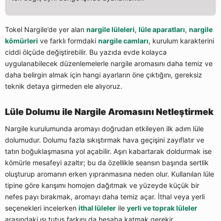
Tokel Nargile’de yer alan
nargile lüleleri
,
lüle aparatları
,
nargile
kömürleri
ve farklı formdaki
nargile camları
, kurulum karakterini
ciddi ölçüde değiştirebilir. Bu yazıda evde kolayca
uygulanabilecek düzenlemelerle nargile aromasını daha temiz ve
daha belirgin almak için hangi ayarların öne çıktığını, gereksiz
teknik detaya girmeden ele alıyoruz.
Lüle Dolumu ile Nargile Aromasını Netleştirmek
Nargile kurulumunda aromayı doğrudan etkileyen ilk adım lüle
dolumudur. Dolumu fazla sıkıştırmak hava geçişini zayıflatır ve
tatın boğuklaşmasına yol açabilir. Aşırı kabartarak doldurmak ise
kömürle mesafeyi azaltır; bu da özellikle seansın başında sertlik
oluşturup aromanın erken yıpranmasına neden olur. Kullanılan lüle
tipine göre karışımı homojen dağıtmak ve yüzeyde küçük bir
nefes payı bırakmak, aromayı daha temiz açar. İthal veya yerli
seçenekleri incelerken
ithal lüleler
ile
yerli ve toprak lüleler
arasındaki ısı tutuş farkını da hesaba katmak gerekir.