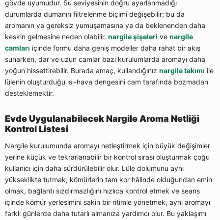
gövde uyumudur. Su seviyesinin doğru ayarlanmadığı
durumlarda dumanın filtrelenme biçimi değişebilir; bu da
aromanın ya gereksiz yumuşamasına ya da beklenenden daha
keskin gelmesine neden olabilir.
nargile şişeleri
ve
nargile
camları
içinde formu daha geniş modeller daha rahat bir akış
sunarken, dar ve uzun camlar bazı kurulumlarda aromayı daha
yoğun hissettirebilir. Burada amaç, kullandığınız
nargile takımı
ile
lülenin oluşturduğu ısı-hava dengesini cam tarafında bozmadan
desteklemektir.
Evde Uygulanabilecek Nargile Aroma Netliği
Kontrol Listesi
Nargile kurulumunda aromayı netleştirmek için büyük değişimler
yerine küçük ve tekrarlanabilir bir kontrol sırası oluşturmak çoğu
kullanıcı için daha sürdürülebilir olur. Lüle dolumunu aynı
yükseklikte tutmak, kömürlerin tam kor hâlinde olduğundan emin
olmak, bağlantı sızdırmazlığını hızlıca kontrol etmek ve seans
içinde kömür yerleşimini sakin bir ritimle yönetmek, aynı aromayı
farklı günlerde daha tutarlı almanıza yardımcı olur. Bu yaklaşımı