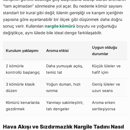
“tam açılmadan” sönmesine yol açar. Bu nedenle kömür sayısını
standart bir kural gibi değil; lülenin genişliği ve karışım içeriğinin
yapısına göre ayarlanabilir bir ölçek gibi düşünmek daha doğru
sonuç verir. Kullanılan
nargile kömürü
boyutu ve yoğunluğu
değiştikçe, aynı lülede bile ideal denge farklılaşabilir.
Uygun olduğu
Kurulum yaklaşımı
Aroma etkisi
durumlar
2 kömürle
Daha yumuşak açılış,
Küçük lüleler ve
kontrollü başlangıç
temiz tat
hafif içim
3 kömürle klasik
Yoğun duman, hızlı
Geniş lüleler ve
düzen
ısınma
uzun seans
Kömürü kenarlarda
Yanmayı sakinleştirir,
Aroma erken
gezdirmek
tatı dengeler
sertleşiyorsa
Hava Akışı ve Sızdırmazlık Nargile Tadını Nasıl