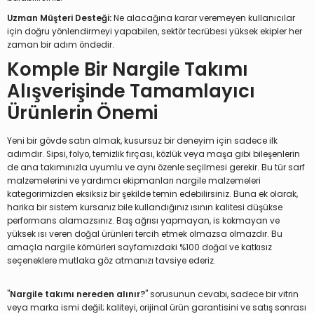
Uzman Müşteri Desteği:
Ne alacağına karar veremeyen kullanıcılar
için doğru yönlendirmeyi yapabilen, sektör tecrübesi yüksek ekipler her
zaman bir adım öndedir.
Komple Bir Nargile Takımı
Alışverişinde Tamamlayıcı
Ürünlerin Önemi
Yeni bir gövde satın almak, kusursuz bir deneyim için sadece ilk
adımdır. Sipsi, folyo, temizlik fırçası, közlük veya maşa gibi bileşenlerin
de ana takımınızla uyumlu ve aynı özenle seçilmesi gerekir. Bu tür sarf
malzemelerini ve yardımcı ekipmanları nargile malzemeleri
kategorimizden eksiksiz bir şekilde temin edebilirsiniz. Buna ek olarak,
harika bir sistem kursanız bile kullandığınız ısının kalitesi düşükse
performans alamazsınız. Baş ağrısı yapmayan, is kokmayan ve
yüksek ısı veren doğal ürünleri tercih etmek olmazsa olmazdır. Bu
amaçla nargile kömürleri sayfamızdaki %100 doğal ve katkısız
seçeneklere mutlaka göz atmanızı tavsiye ederiz.
"
Nargile takımı nereden alınır?
" sorusunun cevabı, sadece bir vitrin
veya marka ismi değil; kaliteyi, orijinal ürün garantisini ve satış sonrası