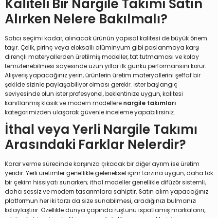
Kaliteli Bir Nargile Takımı Satın
Alırken Nelere Bakılmalı?
Satıcı seçimi kadar, alınacak ürünün yapısal kalitesi de büyük önem
taşır. Çelik, pirinç veya eloksallı alüminyum gibi paslanmaya karşı
dirençli materyallerden üretilmiş modeller, tat tutmaması ve kolay
temizlenebilmesi sayesinde uzun yıllar ilk günkü performansını korur.
Alışveriş yapacağınız yerin, ürünlerin üretim materyallerini şeffaf bir
şekilde sizinle paylaşabiliyor olması gerekir. İster başlangıç
seviyesinde olun ister profesyonel, beklentinize uygun, kalitesi
kanıtlanmış klasik ve modern modellere
nargile takımları
kategorimizden ulaşarak güvenle inceleme yapabilirsiniz.
İthal veya Yerli Nargile Takımı
Arasındaki Farklar Nelerdir?
Karar verme sürecinde karşınıza çıkacak bir diğer ayrım ise üretim
yeridir. Yerli üretimler genellikle geleneksel içim tarzına uygun, daha tok
bir çekim hissiyatı sunarken; ithal modeller genellikle difüzör sistemli,
daha sessiz ve modern tasarımlara sahiptir. Satın alım yapacağınız
platformun her iki tarzı da size sunabilmesi, aradığınızı bulmanızı
kolaylaştırır. Özellikle dünya çapında rüştünü ispatlamış markaların,