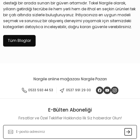
desteği bir arada sunan bir güven ortamıdır. Tokel Nargile olarak,
yılların getirdiği tecrübe ile hem yerli hem de ithal en seçkin ürünleri tek
bir çatı altında sizlerle buluşturuyoruz. İhtiyacınıza en uygun modeli
seçmek ve sorunsuz bir alışveriş deneyimi yaşamak için sitemizdeki
kategorileri detaylıca inceleyebilir, doğru kararı güvenle verebilirsiniz.
Tüm Bloglar
Nargile online mağazası Nargile Pazarı
0533 593 44 53
0537 991 29 00
E-Bülten Aboneliği
Fırsatlar ve Özel Teklifler Hakkında İlk Siz haberdar Olun!