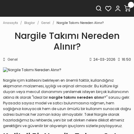
Anasayfa
Bloglar
Genel
Nargile Takımı Nereden Alınır?
Nargile Takımı Nereden
Alınır?
Genel
24-03-2026
16:50
Nargile içim kalitesini belirleyen en önemli faktör, kullandığınız
ekipmanın malzemesi, işçiliği ve orijinal olmasıdır. Bu kültüre ilgi
duyan veya mevcut donanımını yenilemek isteyen birçok kullanıcının
aklına ilk olarak "İdeal bir
nargile takımı nereden alınır
?" sorusu gelir.
Piyasada sayısız model ve satıcı bulunmasına rağmen, hem
sağlığınızı koruyacak hem de uzun ömürlü bir kullanım sunacak doğru
adresi bulmak her zaman kolay olmayabilir. Tokel Nargile olarak
hazırladığımız bu rehberde, yeni bir set alırken nelere dikkat etmeniz
gerektiğini ve güvenilir bir alışverişin ipuçlarını sizlerle paylaşıyoruz.