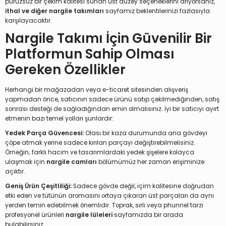
pürüzsüz bir çekim kalitesi sunan üst düzey seçeneklerini arıyorsanız,
ithal ve diğer nargile takımları
sayfamız beklentilerinizi fazlasıyla
karşılayacaktır.
Nargile Takımı İçin Güvenilir Bir
Platformun Sahip Olması
Gereken Özellikler
Herhangi bir mağazadan veya e-ticaret sitesinden alışveriş
yapmadan önce, satıcının sadece ürünü satıp çekilmediğinden, satış
sonrası desteği de sağladığından emin olmalısınız. İyi bir satıcıyı ayırt
etmenin bazı temel yolları şunlardır:
Yedek Parça Güvencesi:
Olası bir kaza durumunda ana gövdeyi
çöpe atmak yerine sadece kırılan parçayı değiştirebilmelisiniz.
Örneğin; farklı hacim ve tasarımlardaki yedek şişelere kolayca
ulaşmak için
nargile camları
bölümümüz her zaman erişiminize
açıktır.
Geniş Ürün Çeşitliliği:
Sadece gövde değil, içim kalitesine doğrudan
etki eden ve tütünün aromasını ortaya çıkaran üst parçaları da aynı
yerden temin edebilmek önemlidir. Toprak, sırlı veya phunnel tarzı
profesyonel ürünleri
nargile lüleleri
sayfamızda bir arada
bulabilirsiniz.