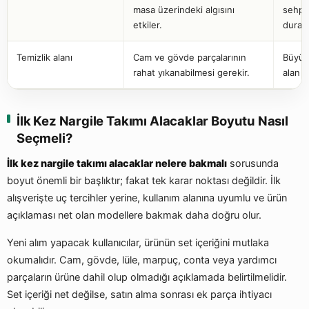
masa üzerindeki algısını
sehpal
etkiler.
durabil
Temizlik alanı
Cam ve gövde parçalarının
Büyük
rahat yıkanabilmesi gerekir.
alan is
İlk Kez Nargile Takımı Alacaklar Boyutu Nasıl
Seçmeli?
İlk kez nargile takımı alacaklar nelere bakmalı
sorusunda
boyut önemli bir başlıktır; fakat tek karar noktası değildir. İlk
alışverişte uç tercihler yerine, kullanım alanına uyumlu ve ürün
açıklaması net olan modellere bakmak daha doğru olur.
Yeni alım yapacak kullanıcılar, ürünün set içeriğini mutlaka
okumalıdır. Cam, gövde, lüle, marpuç, conta veya yardımcı
parçaların ürüne dahil olup olmadığı açıklamada belirtilmelidir.
Set içeriği net değilse, satın alma sonrası ek parça ihtiyacı