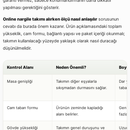
garanti vermez; sadece konumlandırmanın daha dikkatli
yapılması gerektiğini gösterir.
Online nargile takımı alırken ölçü nasıl anlaşılır
sorusunun
cevabı da burada önem kazanır. Ürün açıklamasındaki toplam
yükseklik, cam formu, bağlantı yapısı ve paket içeriği okunmalı;
takımın kullanılacağı yüzeyde yaklaşık olarak nasıl duracağı
düşünülmelidir.
Kontrol Alanı
Neden Önemli?
Boyut
Masa genişliği
Takımın diğer eşyalarla
Dar y
sıkışmadan durmasını sağlar.
tabanı
Cam taban formu
Ürünün zeminde kapladığı
Geniş
alanı belirler.
fazla 
Gövde yüksekliği
Takımın genel duruşunu ve
Uzun 