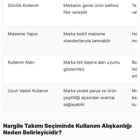
Günlük Kullanım
Markanın genel ürün kalitesi
Temi
fikir verebilir
raha
Malzeme Yapısı
Marka belirli malzeme
Her 
standartlarıyla tanınabilir
malz
Kullanım Alanı
Marka tek başına alan uyumu
Boy,
göstermez
mar
etki
Uzun Vadeli Kullanım
Marka yedek parça ve ürün
Mod
çeşitliliği açısından avantaj
bakı
sağlayabilir
kull
Nargile Takımı Seçiminde Kullanım Alışkanlığı
Neden Belirleyicidir?