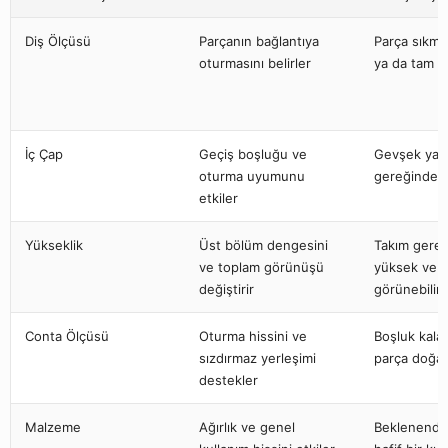
Diş Ölçüsü
Parçanın bağlantıya
Parça sıkm
oturmasını belirler
ya da tam y
İç Çap
Geçiş boşluğu ve
Gevşek ya 
oturma uyumunu
gereğinden s
etkiler
Yükseklik
Üst bölüm dengesini
Takım gere
ve toplam görünüşü
yüksek ve a
değiştirir
görünebilir
Conta Ölçüsü
Oturma hissini ve
Boşluk kalab
sızdırmaz yerleşimi
parça doğal
destekler
Malzeme
Ağırlık ve genel
Beklenenden