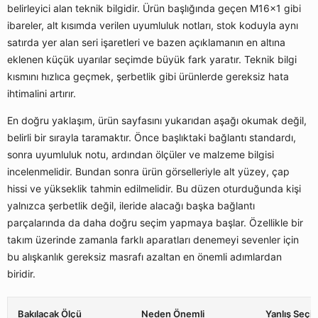
belirleyici alan teknik bilgidir. Ürün başlığında geçen M16x1 gibi
ibareler, alt kısımda verilen uyumluluk notları, stok koduyla aynı
satırda yer alan seri işaretleri ve bazen açıklamanın en altına
eklenen küçük uyarılar seçimde büyük fark yaratır. Teknik bilgi
kısmını hızlıca geçmek, şerbetlik gibi ürünlerde gereksiz hata
ihtimalini artırır.
En doğru yaklaşım, ürün sayfasını yukarıdan aşağı okumak değil,
belirli bir sırayla taramaktır. Önce başlıktaki bağlantı standardı,
sonra uyumluluk notu, ardından ölçüler ve malzeme bilgisi
incelenmelidir. Bundan sonra ürün görselleriyle alt yüzey, çap
hissi ve yükseklik tahmin edilmelidir. Bu düzen oturduğunda kişi
yalnızca şerbetlik değil, ileride alacağı başka bağlantı
parçalarında da daha doğru seçim yapmaya başlar. Özellikle bir
takım üzerinde zamanla farklı aparatları denemeyi sevenler için
bu alışkanlık gereksiz masrafı azaltan en önemli adımlardan
biridir.
Bakılacak Ölçü
Neden Önemli
Yanlış Seçil