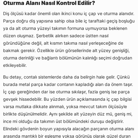
Oturma Alanı Nasıl Kontrol Edilir?
Diş ölçüsü kadar önemli olan ikinci konu iç çap ve oturma alanıdır.
Parça doğru diş yapısına sahip olsa bile iç taraftaki geçiş boşluğu
ya da alt oturma yüzeyi takımın formuna uymuyorsa beklenen
düzen oluşmaz. Şerbetlik alırken sadece üstten nasıl
göründüğüne değil, alt kısmın takıma nasıl yerleşeceğine de
bakmak gerekir. Özellikle ürün görsellerinde alt yüzey genişliği,
oturma derinliği ve bağlantı bölümünün kalınlığı seçimi doğrudan
etkileyebilir.
Bu detay, contalı sistemlerde daha da belirgin hale gelir. Çünkü
burada metal parça kadar contanın kapladığı alan da önem taşır.
İç çap gereğinden dar ise oturma sıkılaşır, fazla geniş ise parça
gevşek hissedebilir. Bu yüzden ürün açıklamasında iç çap bilgisi
varsa mutlaka dikkate alınmalı, yoksa mevcut takım ölçüsüyle
birlikte düşünülmelidir. Aynı şekilde alt yüzeyin düz mü, geniş mi,
ince mi olduğu da takımın üst bölümündeki duruşu değiştirir.
Elindeki gövdenin boyun yapısıyla alacağın parçanın oturma alanı
arasında mantıklı bir eşleşme yoksa görünüş olarak güzel duran