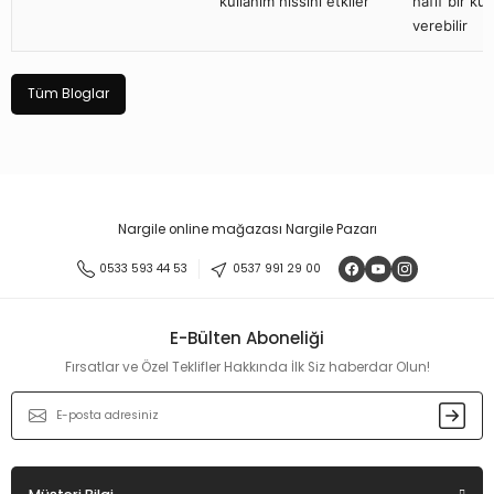
kullanım hissini etkiler
hafif bir kul
verebilir
Tüm Bloglar
Nargile online mağazası Nargile Pazarı
0533 593 44 53
0537 991 29 00
E-Bülten Aboneliği
Fırsatlar ve Özel Teklifler Hakkında İlk Siz haberdar Olun!