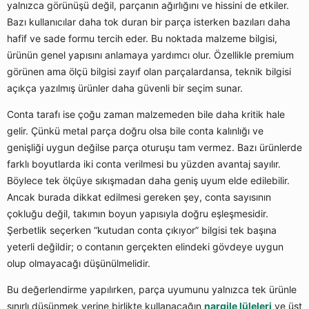
yalnızca görünüşü değil, parçanın ağırlığını ve hissini de etkiler.
Bazı kullanıcılar daha tok duran bir parça isterken bazıları daha
hafif ve sade formu tercih eder. Bu noktada malzeme bilgisi,
ürünün genel yapısını anlamaya yardımcı olur. Özellikle premium
görünen ama ölçü bilgisi zayıf olan parçalardansa, teknik bilgisi
açıkça yazılmış ürünler daha güvenli bir seçim sunar.
Conta tarafı ise çoğu zaman malzemeden bile daha kritik hale
gelir. Çünkü metal parça doğru olsa bile conta kalınlığı ve
genişliği uygun değilse parça oturuşu tam vermez. Bazı ürünlerde
farklı boyutlarda iki conta verilmesi bu yüzden avantaj sayılır.
Böylece tek ölçüye sıkışmadan daha geniş uyum elde edilebilir.
Ancak burada dikkat edilmesi gereken şey, conta sayısının
çokluğu değil, takımın boyun yapısıyla doğru eşleşmesidir.
Şerbetlik seçerken “kutudan conta çıkıyor” bilgisi tek başına
yeterli değildir; o contanın gerçekten elindeki gövdeye uygun
olup olmayacağı düşünülmelidir.
Bu değerlendirme yapılırken, parça uyumunu yalnızca tek ürünle
sınırlı düşünmek yerine birlikte kullanacağın
nargile lüleleri
ve üst