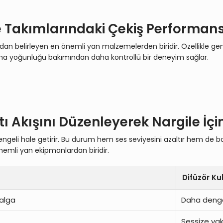
 Takımlarındaki Çekiş Performansı
an belirleyen en önemli yan malzemelerden biridir. Özellikle geniş
a yoğunluğu bakımından daha kontrollü bir deneyim sağlar.
 Akışını Düzenleyerek Nargile İçim
a dengeli hale getirir. Bu durum hem ses seviyesini azaltır hem d
nemli yan ekipmanlardan biridir.
Difüzör Ku
alga
Daha denge
Sessize yak