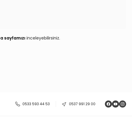
a sayfamızı
inceleyebilirsiniz.
0533 593 44 53
0537 991 29 00