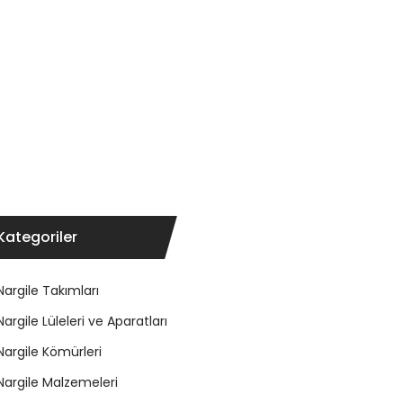
Kategoriler
Nargile Takımları
Nargile Lüleleri ve Aparatları
Nargile Kömürleri
Nargile Malzemeleri