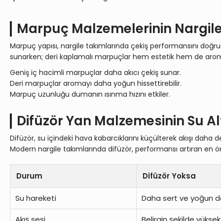
Marpuç Malzemelerinin Nargile
Marpuç yapısı, nargile takımlarında çekiş performansını doğrud
sunarken; deri kaplamalı marpuçlar hem estetik hem de arom
Geniş iç hacimli marpuçlar daha akıcı çekiş sunar.
Deri marpuçlar aromayı daha yoğun hissettirebilir.
Marpuç uzunluğu dumanın ısınma hızını etkiler.
Difüzör Yan Malzemesinin Su Altı
Difüzör, su içindeki hava kabarcıklarını küçülterek akışı dah
Modern nargile takımlarında difüzör, performansı artıran en ö
Durum
Difüzör Yoksa
Su hareketi
Daha sert ve yoğun d
Akış sesi
Belirgin şekilde yüksek