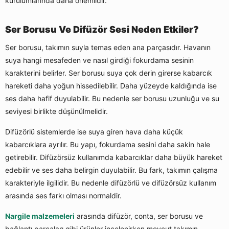
kurulumlarında daha önemlidir.
Ser Borusu Ve Difüzör Sesi Neden Etkiler?
Ser borusu, takımın suyla temas eden ana parçasıdır. Havanın
suya hangi mesafeden ve nasıl girdiği fokurdama sesinin
karakterini belirler. Ser borusu suya çok derin girerse kabarcık
hareketi daha yoğun hissedilebilir. Daha yüzeyde kaldığında ise
ses daha hafif duyulabilir. Bu nedenle ser borusu uzunluğu ve su
seviyesi birlikte düşünülmelidir.
Difüzörlü sistemlerde ise suya giren hava daha küçük
kabarcıklara ayrılır. Bu yapı, fokurdama sesini daha sakin hale
getirebilir. Difüzörsüz kullanımda kabarcıklar daha büyük hareket
edebilir ve ses daha belirgin duyulabilir. Bu fark, takımın çalışma
karakteriyle ilgilidir. Bu nedenle difüzörlü ve difüzörsüz kullanım
arasında ses farkı olması normaldir.
Nargile malzemeleri
arasında difüzör, conta, ser borusu ve
bağlantı parçaları gibi ürünler incelenirken mevcut takımın