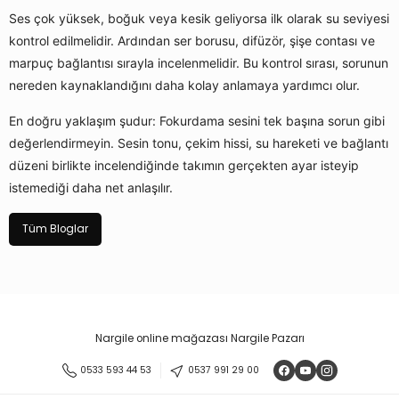
Ses çok yüksek, boğuk veya kesik geliyorsa ilk olarak su seviyesi
kontrol edilmelidir. Ardından ser borusu, difüzör, şişe contası ve
marpuç bağlantısı sırayla incelenmelidir. Bu kontrol sırası, sorunun
nereden kaynaklandığını daha kolay anlamaya yardımcı olur.
En doğru yaklaşım şudur: Fokurdama sesini tek başına sorun gibi
değerlendirmeyin. Sesin tonu, çekim hissi, su hareketi ve bağlantı
düzeni birlikte incelendiğinde takımın gerçekten ayar isteyip
istemediği daha net anlaşılır.
Tüm Bloglar
Nargile online mağazası Nargile Pazarı
0533 593 44 53
0537 991 29 00