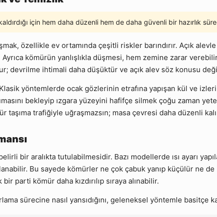
ldırdığı için hem daha düzenli hem de daha güvenli bir hazırlık süre
, özellikle ev ortamında çeşitli riskler barındırır. Açık alevle
r. Ayrıca kömürün yanlışlıkla düşmesi, hem zemine zarar verebilir
r; devrilme ihtimali daha düşüktür ve açık alev söz konusu değil
. Klasik yöntemlerde ocak gözlerinin etrafına yapışan kül ve izle
masını bekleyip ızgara yüzeyini hafifçe silmek çoğu zaman yeterl
r taşıma trafiğiyle uğraşmazsın; masa çevresi daha düzenli kalı
rmansı
 belirli bir aralıkta tutulabilmesidir. Bazı modellerde ısı ayarı ya
lanabilir. Bu sayede kömürler ne çok çabuk yanıp küçülür ne de iç
ir parti kömür daha kızdırılıp sıraya alınabilir.
lama sürecine nasıl yansıdığını, geleneksel yöntemle basitçe ka