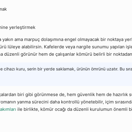
nmak
mine yerleştirmek
aya yakın ama marpuç dolaşımına engel olmayacak bir noktaya yer
rü lüleye alabilirsin. Kafelerde veya nargile sunumu yapılan iş
ha düzenli görünür hem de çalışanlar kömürü belirli bir noktadan 
cihazı kuru, serin bir yerde saklamak, ürünün ömrünü uzatır. Bu sırad
çalardan biri gibi görünmese de, hem güvenlik hem de hazırlık sü
 aromanın yanma sürecini daha kontrollü yönetebilir, içim sırasın
takımları
ile birlikte, kömür ocağı da düzenli kurulumun önemli bir