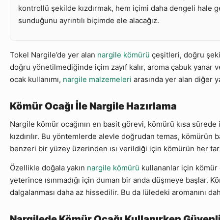
kontrollü şekilde kızdırmak, hem içimi daha dengeli hale ge
sunduğunu ayrıntılı biçimde ele alacağız.
Tokel Nargile’de yer alan
nargile kömürü
çeşitleri, doğru şek
doğru yönetilmediğinde içim zayıf kalır, aroma çabuk yanar veya
ocak kullanımı,
nargile malzemeleri
arasında yer alan diğer ya
Kömür Ocağı İle Nargile Hazırlama
Nargile kömür ocağının en basit görevi, kömürü kısa sürede
kızdırılır. Bu yöntemlerde alevle doğrudan temas, kömürün bazı
benzeri bir yüzey üzerinden ısı verildiği için kömürün her tar
Özellikle doğala yakın
nargile kömürü
kullananlar için kömür 
yeterince ısınmadığı için duman bir anda düşmeye başlar. Köm
dalgalanması daha az hissedilir. Bu da lüledeki aromanını da
Nargilede Kömür Ocağı Kullanırken Güvenli