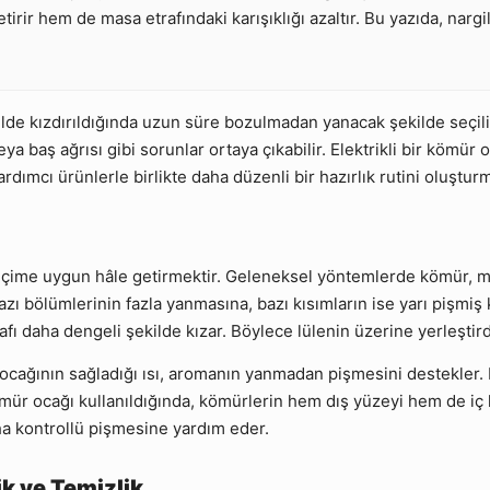
tirir hem de masa etrafındaki karışıklığı azaltır. Bu yazıda, nar
ilde kızdırıldığında uzun süre bozulmadan yanacak şekilde seçili
 baş ağrısı gibi sorunlar ortaya çıkabilir. Elektrikli bir kömür oc
rdımcı ürünlerle birlikte daha düzenli bir hazırlık rutini oluşturm
 içime uygun hâle getirmektir. Geleneksel yöntemlerde kömür, 
 bölümlerinin fazla yanmasına, bazı kısımların ise yarı pişmiş k
afı daha dengeli şekilde kızar. Böylece lülenin üzerine yerleştir
ocağının sağladığı ısı, aromanın yanmadan pişmesini destekler. 
ür ocağı kullanıldığında, kömürlerin hem dış yüzeyi hem de iç kı
ha kontrollü pişmesine yardım eder.
k ve Temizlik