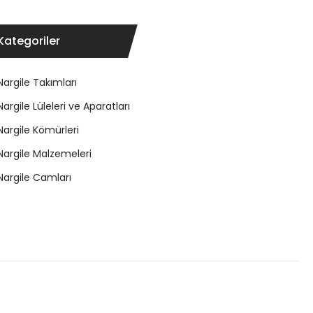
Kategoriler
Nargile Takımları
Nargile Lüleleri ve Aparatları
Nargile Kömürleri
Nargile Malzemeleri
Nargile Camları