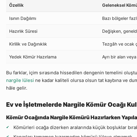
Özellik
Geleneksel Kömü
Isının Dağılımı
Bazı bölgeler fazla
Hazırlık Süresi
Değişken, genel
Kirlilik ve Dağınıklık
Tezgâh ve ocak çe
Yedek Kömür Hazırlama
Ayrı bir alan veya
Bu farklar, içim sırasında hissedilen dengenin temelini oluşt
nargile lülesi
ne kadar kaliteli olursa olsun tat kaybına ve du
hâle gelir.
Ev ve İşletmelerde Nargile Kömür Ocağı Kul
Kömür Ocağında Nargile Kömürü Hazırlarken Yapıla
Kömürleri ocağa dizerken aralarında küçük boşluklar bır
Kenarları tamamen kızarmadan kömürü lüleye almamak