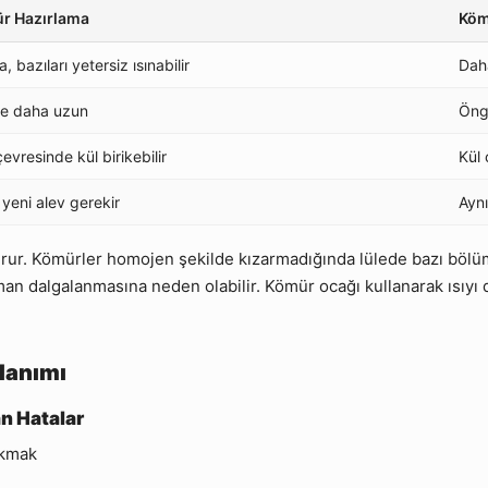
r Hazırlama
Köm
, bazıları yetersiz ısınabilir
Daha
de daha uzun
Öngö
vresinde kül birikebilir
Kül 
 yeni alev gerekir
Aynı
urur. Kömürler homojen şekilde kızarmadığında lülede bazı bölüml
man dalgalanmasına neden olabilir. Kömür ocağı kullanarak ısıyı 
lanımı
n Hatalar
akmak