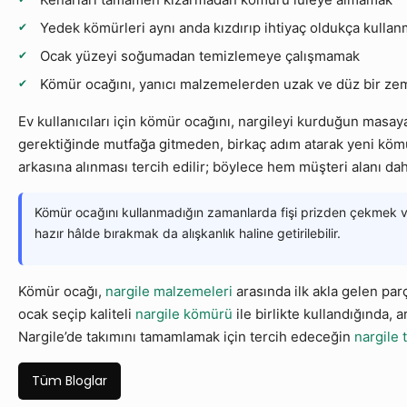
Yedek kömürleri aynı anda kızdırıp ihtiyaç oldukça kulla
Ocak yüzeyi soğumadan temizlemeye çalışmamak
Kömür ocağını, yanıcı malzemelerden uzak ve düz bir ze
Ev kullanıcıları için kömür ocağını, nargileyi kurduğun mas
gerektiğinde mutfağa gitmeden, birkaç adım atarak yeni kömü
arkasına alınması tercih edilir; böylece hem müşteri alanı da
Kömür ocağını kullanmadığın zamanlarda fişi prizden çekmek ve 
hazır hâlde bırakmak da alışkanlık haline getirilebilir.
Kömür ocağı,
nargile malzemeleri
arasında ilk akla gelen par
ocak seçip kaliteli
nargile kömürü
ile birlikte kullandığında,
Nargile’de takımını tamamlamak için tercih edeceğin
nargile 
Tüm Bloglar