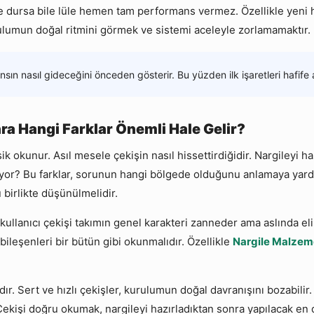
 dursa bile lüle hemen tam performans vermez. Özellikle yeni ha
rulumun doğal ritmini görmek ve sistemi aceleyle zorlamamaktır.
sın nasıl gideceğini önceden gösterir. Bu yüzden ilk işaretleri hafife
ra Hangi Farklar Önemli Hale Gelir?
ik okunur. Asıl mesele çekişin nasıl hissettirdiğidir. Nargileyi h
rliyor? Bu farklar, sorunun hangi bölgede olduğunu anlamaya ya
birlikte düşünülmelidir.
 kullanıcı çekişi takımın genel karakteri zanneder ama aslında el
bileşenleri bir bütün gibi okunmalıdır. Özellikle
Nargile Malzem
dır. Sert ve hızlı çekişler, kurulumun doğal davranışını bozabili
Çekişi doğru okumak, nargileyi hazırladıktan sonra yapılacak en d