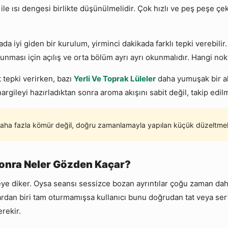
le ısı dengesi birlikte düşünülmelidir. Çok hızlı ve peş peşe çek
ada iyi giden bir kurulum, yirminci dakikada farklı tepki verebili
runması için açılış ve orta bölüm ayrı ayrı okunmalıdır. Hangi no
 tepki verirken, bazı
Yerli Ve Toprak Lüleler
daha yumuşak bir ak
rgileyi hazırladıktan sonra aroma akışını sabit değil, takip edi
aha fazla kömür değil, doğru zamanlamayla yapılan küçük düzeltmele
Sonra Neler Gözden Kaçar?
e diker. Oysa seansı sessizce bozan ayrıntılar çoğu zaman daha
rdan biri tam oturmamışsa kullanıcı bunu doğrudan tat veya sert 
rekir.