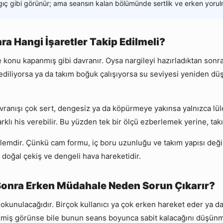
gıç gibi görünür; ama seansın kalan bölümünde sertlik ve erken yorulm
nra Hangi İşaretler Takip Edilmeli?
ve konu kapanmış gibi davranır. Oysa nargileyi hazırladıktan sonr
sediliyorsa ya da takım boğuk çalışıyorsa su seviyesi yeniden düşü
ranışı çok sert, dengesiz ya da köpürmeye yakınsa yalnızca lüle
arklı his verebilir. Bu yüzden tek bir ölçü ezberlemek yerine, t
zlemdir. Çünkü cam formu, iç boru uzunluğu ve takım yapısı değiş
doğal çekiş ve dengeli hava hareketidir.
Sonra Erken Müdahale Neden Sorun Çıkarır?
okunulacağıdır. Birçok kullanıcı ya çok erken hareket eder ya d
zilmiş görünse bile bunun seans boyunca sabit kalacağını düşünm