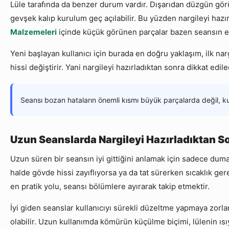
Lüle tarafında da benzer durum vardır. Dışarıdan düzgün görün
gevşek kalıp kurulum geç açılabilir. Bu yüzden nargileyi hazır
Malzemeleri
içinde küçük görünen parçalar bazen seansın en b
Yeni başlayan kullanıcı için burada en doğru yaklaşım, ilk nar
hissi değiştirir. Yani nargileyi hazırladıktan sonra dikkat ed
Seansı bozan hataların önemli kısmı büyük parçalarda değil, ku
Uzun Seanslarda Nargileyi Hazırladıktan S
Uzun süren bir seansın iyi gittiğini anlamak için sadece dum
halde gövde hissi zayıflıyorsa ya da tat sürerken sıcaklık ge
en pratik yolu, seansı bölümlere ayırarak takip etmektir.
İyi giden seanslar kullanıcıyı sürekli düzeltme yapmaya zorl
olabilir. Uzun kullanımda kömürün küçülme biçimi, lülenin ısıy