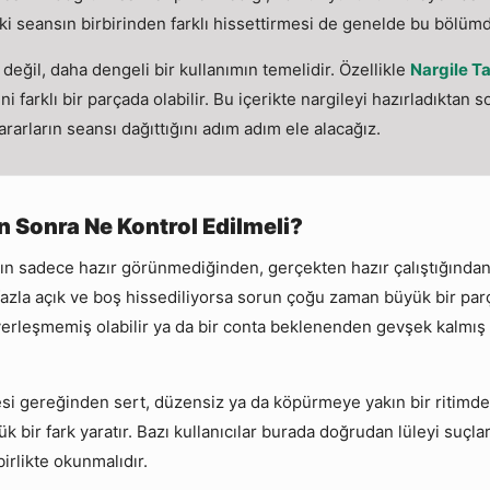
iki seansın birbirinden farklı hissettirmesi de genelde bu bölüm
değil, daha dengeli bir kullanımın temelidir. Özellikle
Nargile Ta
eni farklı bir parçada olabilir. Bu içerikte nargileyi hazırladıktan
rarların seansı dağıttığını adım adım ele alacağız.
n Sonra Ne Kontrol Edilmeli?
ın sadece hazır görünmediğinden, gerçekten hazır çalıştığından em
azla açık ve boş hissediliyorsa sorun çoğu zaman büyük bir parç
yerleşmemiş olabilir ya da bir conta beklenenden gevşek kalmış
 sesi gereğinden sert, düzensiz ya da köpürmeye yakın bir ritimd
 bir fark yaratır. Bazı kullanıcılar burada doğrudan lüleyi suçlar
irlikte okunmalıdır.