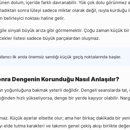
en dolum, içeride farklı davranabilir. Yük çok dolu görünmez am
ladıktan sonra lüleyi sadece miktar olarak değil, ısıyla kurduğu 
elirleyici noktası haline gelir.
gile sinyali büyük arıza gibi görmemektir. Çoğu zaman küçük bir s
ilecekler listesi sadece büyük parçalardan oluşmaz.
llanıcı ilk anda önemsiz sandığı küçük geçiş noktalarında başlar.
onra Dengenin Korunduğu Nasıl Anlaşılır?
an yoğunluğuna bakmak yeterli değildir. Dengeli seanslarda tat
reğinden hızlı yükseliyorsa, denge bir yerde kayıyor olabilir. N
amaz. Küçük ayarlar elbette olur; ama her birkaç dakikada bir 
ı elde tutma karakteri ve takımın genel çekiş akışı birlikte değe