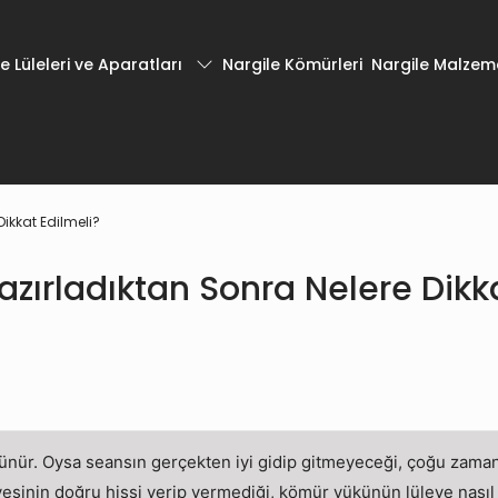
e Lüleleri ve Aparatları
Nargile Kömürleri
Nargile Malzeme
Dikkat Edilmeli?
azırladıktan Sonra Nelere Dikk
ünür. Oysa seansın gerçekten iyi gidip gitmeyeceği, çoğu zaman ha
iyesinin doğru hissi verip vermediği, kömür yükünün lüleye nasıl y