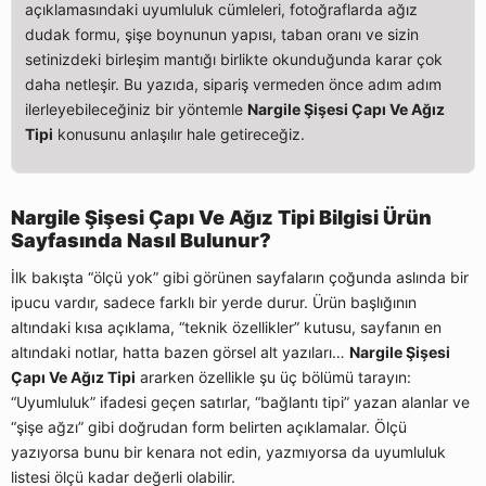
açıklamasındaki uyumluluk cümleleri, fotoğraflarda ağız
dudak formu, şişe boynunun yapısı, taban oranı ve sizin
setinizdeki birleşim mantığı birlikte okunduğunda karar çok
daha netleşir. Bu yazıda, sipariş vermeden önce adım adım
ilerleyebileceğiniz bir yöntemle
Nargile Şişesi Çapı Ve Ağız
Tipi
konusunu anlaşılır hale getireceğiz.
Nargile Şişesi Çapı Ve Ağız Tipi Bilgisi Ürün
Sayfasında Nasıl Bulunur?
İlk bakışta “ölçü yok” gibi görünen sayfaların çoğunda aslında bir
ipucu vardır, sadece farklı bir yerde durur. Ürün başlığının
altındaki kısa açıklama, “teknik özellikler” kutusu, sayfanın en
altındaki notlar, hatta bazen görsel alt yazıları…
Nargile Şişesi
Çapı Ve Ağız Tipi
ararken özellikle şu üç bölümü tarayın:
“Uyumluluk” ifadesi geçen satırlar, “bağlantı tipi” yazan alanlar ve
“şişe ağzı” gibi doğrudan form belirten açıklamalar. Ölçü
yazıyorsa bunu bir kenara not edin, yazmıyorsa da uyumluluk
listesi ölçü kadar değerli olabilir.