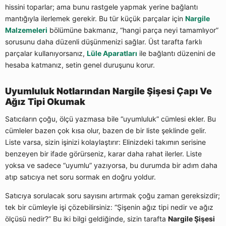
hissini toparlar; ama bunu rastgele yapmak yerine bağlantı
mantığıyla ilerlemek gerekir. Bu tür küçük parçalar için
Nargile
Malzemeleri
bölümüne bakmanız, “hangi parça neyi tamamlıyor”
sorusunu daha düzenli düşünmenizi sağlar. Üst tarafta farklı
parçalar kullanıyorsanız,
Lüle Aparatları
ile bağlantı düzenini de
hesaba katmanız, setin genel duruşunu korur.
Uyumluluk Notlarından Nargile Şişesi Çapı Ve
Ağız Tipi Okumak
Satıcıların çoğu, ölçü yazmasa bile “uyumluluk” cümlesi ekler. Bu
cümleler bazen çok kısa olur, bazen de bir liste şeklinde gelir.
Liste varsa, sizin işinizi kolaylaştırır: Elinizdeki takımın serisine
benzeyen bir ifade görürseniz, karar daha rahat ilerler. Liste
yoksa ve sadece “uyumlu” yazıyorsa, bu durumda bir adım daha
atıp satıcıya net soru sormak en doğru yoldur.
Satıcıya sorulacak soru sayısını artırmak çoğu zaman gereksizdir;
tek bir cümleyle işi çözebilirsiniz: “Şişenin ağız tipi nedir ve ağız
ölçüsü nedir?” Bu iki bilgi geldiğinde, sizin tarafta
Nargile Şişesi