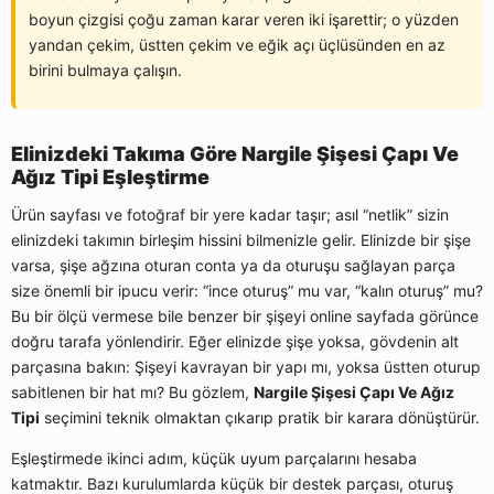
boyun çizgisi çoğu zaman karar veren iki işarettir; o yüzden
yandan çekim, üstten çekim ve eğik açı üçlüsünden en az
birini bulmaya çalışın.
Elinizdeki Takıma Göre Nargile Şişesi Çapı Ve
Ağız Tipi Eşleştirme
Ürün sayfası ve fotoğraf bir yere kadar taşır; asıl “netlik” sizin
elinizdeki takımın birleşim hissini bilmenizle gelir. Elinizde bir şişe
varsa, şişe ağzına oturan conta ya da oturuşu sağlayan parça
size önemli bir ipucu verir: “ince oturuş” mu var, “kalın oturuş” mu?
Bu bir ölçü vermese bile benzer bir şişeyi online sayfada görünce
doğru tarafa yönlendirir. Eğer elinizde şişe yoksa, gövdenin alt
parçasına bakın: Şişeyi kavrayan bir yapı mı, yoksa üstten oturup
sabitlenen bir hat mı? Bu gözlem,
Nargile Şişesi Çapı Ve Ağız
Tipi
seçimini teknik olmaktan çıkarıp pratik bir karara dönüştürür.
Eşleştirmede ikinci adım, küçük uyum parçalarını hesaba
katmaktır. Bazı kurulumlarda küçük bir destek parçası, oturuş