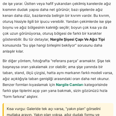
de işe yarar. Üstten veya hafif yukarıdan çekilmiş karelerde ağız
kısmının dudak yapısı daha net görünür; bazı şişelerde ağız
kenarı daha düz, bazılarında belirgin bir kıvrım vardır. Bu kıvrım,
oturuş hissiyle ilgili bir ipucu verebilir. Yandan çekimlerde ise şişe
boynu ve ağız bölgesinin kalınlığı seçilir; boyun çok kısa ya da
çok uzun görünüyorsa, oturuş bölgesi de farklı bir karakter
gösterebilir. Bu tür detaylar,
Nargile Şişesi Çapı Ve Ağız Tipi
konusunda “bu şişe hangi birleşimi bekliyor” sorusunu daha
anlaşılır kılar.
Bir diğer yöntem, fotoğrafta “referans parça” aramaktır. Şişe tek
başınaysa oran yakalamak zor olabilir; ama şişe yanında bir
taban, stand, ölçü çizgisi, hatta aynı markanın farklı modeli varsa,
ağız açıklığıyla taban genişliği arasındaki oran daha net okunur.
Benzer formları kıyaslamak için
Nargile Camları
kategorisinde
farklı şişe tiplerini açıp yan yana bakmak, sizin gözünüzü hızla
“form farkına” alıştırır.
Kısa vurgu: Galeride tek açı varsa, “yakın plan” görselini
mutlaka arayın. Yakın plan yoksa, ağız dudak formu ve