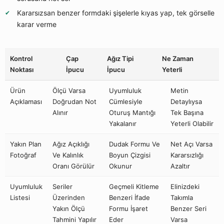
Kararsızsan benzer formdaki şişelerle kıyas yap, tek görselle
karar verme
Kontrol
Çap
Ağız Tipi
Ne Zaman
Noktası
İpucu
İpucu
Yeterli
Ürün
Ölçü Varsa
Uyumluluk
Metin
Açıklaması
Doğrudan Not
Cümlesiyle
Detaylıysa
Alınır
Oturuş Mantığı
Tek Başına
Yakalanır
Yeterli Olabilir
Yakın Plan
Ağız Açıklığı
Dudak Formu Ve
Net Açı Varsa
Fotoğraf
Ve Kalınlık
Boyun Çizgisi
Kararsızlığı
Oranı Görülür
Okunur
Azaltır
Uyumluluk
Seriler
Geçmeli Kitleme
Elinizdeki
Listesi
Üzerinden
Benzeri İfade
Takımla
Yakın Ölçü
Formu İşaret
Benzer Seri
Tahmini Yapılır
Eder
Varsa