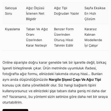
Satıcıya
Ağız Ölçüsü
Ağız Tipi
Sayfa Eksikse
Soru
İstenen Net
Doğrudan Yazılır
En Hızlı
Bilgidir
Çözüm
Kıyaslama
Taban Ve Ağız
Benzer Form
Kararsız
Oranı
Üzerinden
Kalınan
Üzerinden
Oturuş Hissi
Modellerde
Karar Netleşir
Tahmin Edilir
İyi Çalışır
Online siparişte doğru karar genelde tek bir işaretle değil, birkaç
işareti birleştirerek çıkar. Ürün metninde uyumluluk ifadesi,
fotoğrafta ağız formu, elinizdeki takımda oturuş hissi… Bunları
aynı anda düşündüğünüzde
Nargile Şişesi Çapı Ve Ağız Tipi
konusu çok daha yönetilebilir olur. Siz hangi bağlantı tipini
kullanıyorsunuz ve elinizdeki şişe tabanı daha geniş mi daha dar
mı? Yazarsanız, bu yöntemi sizin setinize göre daha net bir sıraya
oturtabilirim.