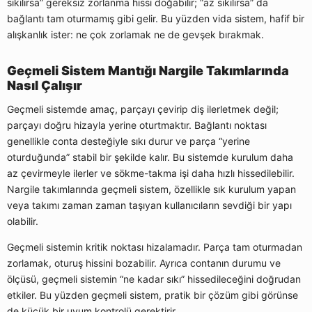
sıkılırsa” gereksiz zorlanma hissi doğabilir; “az sıkılırsa” da
bağlantı tam oturmamış gibi gelir. Bu yüzden vida sistem, hafif bir
alışkanlık ister: ne çok zorlamak ne de gevşek bırakmak.
Geçmeli Sistem Mantığı Nargile Takımlarında
Nasıl Çalışır
Geçmeli sistemde amaç, parçayı çevirip diş ilerletmek değil;
parçayı doğru hizayla yerine oturtmaktır. Bağlantı noktası
genellikle conta desteğiyle sıkı durur ve parça “yerine
oturduğunda” stabil bir şekilde kalır. Bu sistemde kurulum daha
az çevirmeyle ilerler ve sökme-takma işi daha hızlı hissedilebilir.
Nargile takımlarında geçmeli sistem, özellikle sık kurulum yapan
veya takımı zaman zaman taşıyan kullanıcıların sevdiği bir yapı
olabilir.
Geçmeli sistemin kritik noktası hizalamadır. Parça tam oturmadan
zorlamak, oturuş hissini bozabilir. Ayrıca contanın durumu ve
ölçüsü, geçmeli sistemin “ne kadar sıkı” hissedileceğini doğrudan
etkiler. Bu yüzden geçmeli sistem, pratik bir çözüm gibi görünse
de küçük bir uyum kontrolü gerektirir.