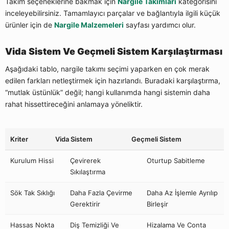
Takım seçeneklerine bakmak için
Nargile Takımları
kategorisini
inceleyebilirsiniz. Tamamlayıcı parçalar ve bağlantıyla ilgili küçük
ürünler için de
Nargile Malzemeleri
sayfası yardımcı olur.
Vida Sistem Ve Geçmeli Sistem Karşılaştırması
Aşağıdaki tablo, nargile takımı seçimi yaparken en çok merak
edilen farkları netleştirmek için hazırlandı. Buradaki karşılaştırma,
“mutlak üstünlük” değil; hangi kullanımda hangi sistemin daha
rahat hissettireceğini anlamaya yöneliktir.
Kriter
Vida Sistem
Geçmeli Sistem
Kurulum Hissi
Çevirerek
Oturtup Sabitleme
Sıkılaştırma
Sök Tak Sıklığı
Daha Fazla Çevirme
Daha Az İşlemle Ayrılıp
Gerektirir
Birleşir
Hassas Nokta
Diş Temizliği Ve
Hizalama Ve Conta