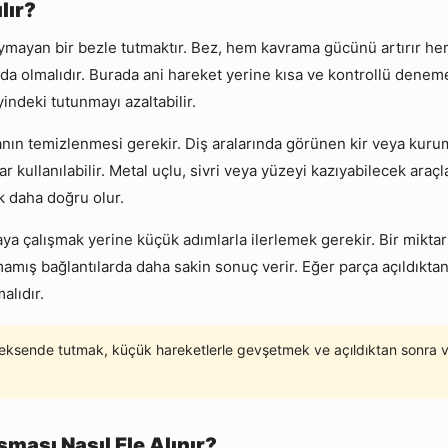
lır?
 kaymayan bir bezle tutmaktır. Bez, hem kavrama gücünü artırır he
çada olmalıdır. Burada ani hareket yerine kısa ve kontrollü dene
indeki tutunmayı azaltabilir.
anın temizlenmesi gerekir. Diş aralarında görünen kir veya kuru
ullanılabilir. Metal uçlu, sivri veya yüzeyi kazıyabilecek araçl
k daha doğru olur.
alışmak yerine küçük adımlarla ilerlemek gerekir. Bir miktar aç
lmamış bağlantılarda daha sakin sonuç verir. Eğer parça açıldıkt
alıdır.
ksende tutmak, küçük hareketlerle gevşetmek ve açıldıktan sonra vid
şması Nasıl Ele Alınır?