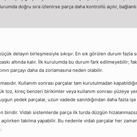
rumda doğru sıra izlenirse parça daha kontrollü açılır, bağlantı
ç küçük detayın birleşmesiyle sıkışır. En sık görülen durum fazla
askı altında kalır. İlk kurulumda bu durum fark edilmeyebilir; fa
nıcının parçayı daha da zorlamasına neden olabilir.
lmasıdır. Kullanım sonrası parçalar tam kurutulmadan kapatıldığınd
 toz, kireç benzeri birikimler veya kullanım sonrası yüzeye yerle
uygun yedek parçalar, uzun vadede sanıldığından daha fazla işe 
biridir. Vidalı sistemlerde parça ilk turda düzgün hizalanmazsa 
ılırken takılma yapabilir. Bu nedenle vidalı parçalar her zaman 
.