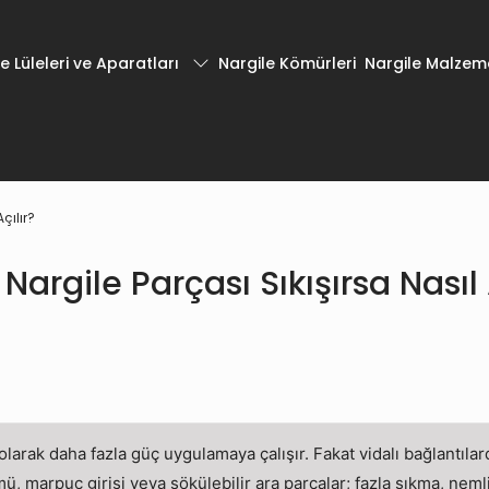
e Lüleleri ve Aparatları
Nargile Kömürleri
Nargile Malzeme
çılır?
 Nargile Parçası Sıkışırsa Nasıl 
s olarak daha fazla güç uygulamaya çalışır. Fakat vidalı bağlantıla
, marpuç girişi veya sökülebilir ara parçalar; fazla sıkma, nemli