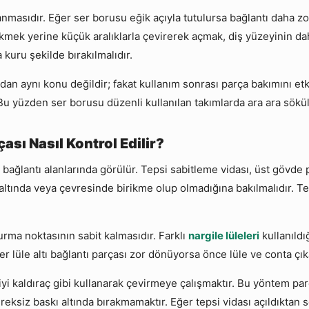
nmasıdır. Eğer ser borusu eğik açıyla tutulursa bağlantı daha z
mek yerine küçük aralıklarla çevirerek açmak, diş yüzeyinin dah
kuru şekilde bırakılmalıdır.
an aynı konu değildir; fakat kullanım sonrası parça bakımını etk
Bu yüzden ser borusu düzenli kullanılan takımlarda ara ara sökül
ası Nasıl Kontrol Edilir?
 bağlantı alanlarında görülür. Tepsi sabitleme vidası, üst gövde p
altında veya çevresinde birikme olup olmadığına bakılmalıdır. Te
urma noktasının sabit kalmasıdır. Farklı
nargile lüleleri
kullanıldı
 lüle altı bağlantı parçası zor dönüyorsa önce lüle ve conta çıka
siyi kaldıraç gibi kullanarak çevirmeye çalışmaktır. Bu yöntem 
ereksiz baskı altında bırakmamaktır. Eğer tepsi vidası açıldıkta