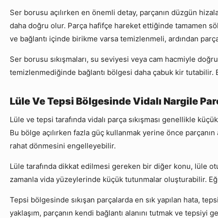
Ser borusu açılırken en önemli detay, parçanın düzgün hizala
daha doğru olur. Parça hafifçe hareket ettiğinde tamamen sök
ve bağlantı içinde birikme varsa temizlenmeli, ardından parça 
Ser borusu sıkışmaları, su seviyesi veya cam hacmiyle doğrud
temizlenmediğinde bağlantı bölgesi daha çabuk kir tutabilir. 
Lüle Ve Tepsi Bölgesinde Vidalı Nargile Parç
Lüle ve tepsi tarafında vidalı parça sıkışması genellikle küçük
Bu bölge açılırken fazla güç kullanmak yerine önce parçanın 
rahat dönmesini engelleyebilir.
Lüle tarafında dikkat edilmesi gereken bir diğer konu, lüle ot
zamanla vida yüzeylerinde küçük tutunmalar oluşturabilir. Eğer
Tepsi bölgesinde sıkışan parçalarda en sık yapılan hata, tep
yaklaşım, parçanın kendi bağlantı alanını tutmak ve tepsiyi g