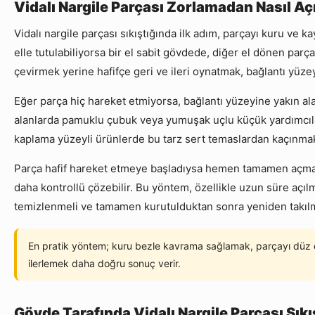
Vidalı Nargile Parçası Zorlamadan Nasıl Açı
Vidalı nargile parçası sıkıştığında ilk adım, parçayı kuru ve
elle tutulabiliyorsa bir el sabit gövdede, diğer el dönen par
çevirmek yerine hafifçe geri ve ileri oynatmak, bağlantı yüzey
Eğer parça hiç hareket etmiyorsa, bağlantı yüzeyine yakın al
alanlarda pamuklu çubuk veya yumuşak uçlu küçük yardımcılar k
kaplama yüzeyli ürünlerde bu tarz sert temaslardan kaçınma
Parça hafif hareket etmeye başladıysa hemen tamamen açmaya ç
daha kontrollü çözebilir. Bu yöntem, özellikle uzun süre açı
temizlenmeli ve tamamen kurutulduktan sonra yeniden takılm
En pratik yöntem; kuru bezle kavrama sağlamak, parçayı düz e
ilerlemek daha doğru sonuç verir.
Gövde Tarafında Vidalı Nargile Parçası Sıkı