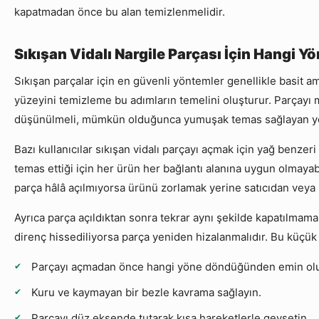
kapatmadan önce bu alan temizlenmelidir.
Sıkışan Vidalı Nargile Parçası İçin Hangi Y
Sıkışan parçalar için en güvenli yöntemler genellikle basit a
yüzeyini temizleme bu adımların temelini oluşturur. Parçayı 
düşünülmeli, mümkün olduğunca yumuşak temas sağlayan yön
Bazı kullanıcılar sıkışan vidalı parçayı açmak için yağ benzeri
temas ettiği için her ürün her bağlantı alanına uygun olmay
parça hâlâ açılmıyorsa ürünü zorlamak yerine satıcıdan veya
Ayrıca parça açıldıktan sonra tekrar aynı şekilde kapatılmamal
direnç hissediliyorsa parça yeniden hizalanmalıdır. Bu küçük k
Parçayı açmadan önce hangi yöne döndüğünden emin ol
Kuru ve kaymayan bir bezle kavrama sağlayın.
Parçayı düz eksende tutarak kısa hareketlerle gevşetin.