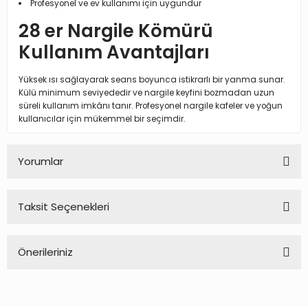
Profesyonel ve ev kullanımı için uygundur
28 er Nargile Kömürü
Kullanım Avantajları
Yüksek ısı sağlayarak seans boyunca istikrarlı bir yanma sunar.
Külü minimum seviyededir ve nargile keyfini bozmadan uzun
süreli kullanım imkânı tanır. Profesyonel nargile kafeler ve yoğun
kullanıcılar için mükemmel bir seçimdir.
Yorumlar
Taksit Seçenekleri
Bu ürüne ilk yorumu siz yapın!
Önerileriniz
Yorum Yaz
Bu ürünün fiyat bilgisi, resim, ürün açıklamalarında ve diğer
konularda yetersiz gördüğünüz noktaları öneri formunu