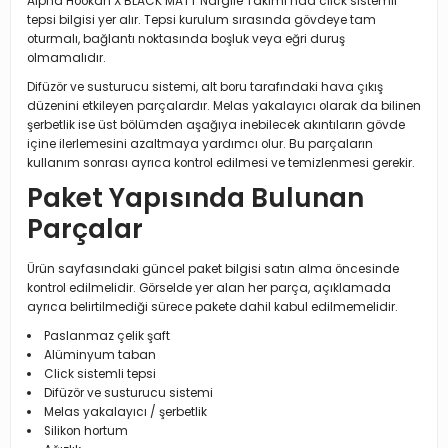
Alpha Hookah X BLACK MATT Nargile Takımı’nda click sistemli
tepsi bilgisi yer alır. Tepsi kurulum sırasında gövdeye tam
oturmalı, bağlantı noktasında boşluk veya eğri duruş
olmamalıdır.
Difüzör ve susturucu sistemi, alt boru tarafındaki hava çıkış
düzenini etkileyen parçalardır. Melas yakalayıcı olarak da bilinen
şerbetlik ise üst bölümden aşağıya inebilecek akıntıların gövde
içine ilerlemesini azaltmaya yardımcı olur. Bu parçaların
kullanım sonrası ayrıca kontrol edilmesi ve temizlenmesi gerekir.
Paket Yapısında Bulunan
Parçalar
Ürün sayfasındaki güncel paket bilgisi satın alma öncesinde
kontrol edilmelidir. Görselde yer alan her parça, açıklamada
ayrıca belirtilmediği sürece pakete dahil kabul edilmemelidir.
Paslanmaz çelik şaft
Alüminyum taban
Click sistemli tepsi
Difüzör ve susturucu sistemi
Melas yakalayıcı / şerbetlik
Silikon hortum