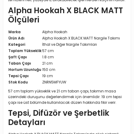
temizlenmeli; yüzeyde iz bırakabilecek işlemlerden kaçınılmalıdır.
Alpha Hookah X BLACK MATT
Ölçüleri
Marka
Alpha Hookah
Ürün Adı
Alpha Hookah X BLACK MATT Nargile Takımı
Kategori
İthal ve Diğer Nargile Takımları
Toplam Yükseklik
57 cm
Şaft Çapı
1.8 cm
Taban Çapı
21 cm
Hortum Uzunluğu
150 cm
Tepsi Çapı
19 cm
Stok Kodu
ZNRN5MFYUW
57 cm toplam yükseklik ve 21 cm taban çapı, takımın masa
üzerindeki duruşunu değerlendirmek için önemlidir. 19 cm tepsi
çapı ise üst bölümde kullanılacak düzen hakkında fikir verir.
Tepsi, Difüzör ve Şerbetlik
Detayları