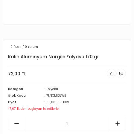
0 Puan / 0 Yorum
Kalın Alüminyum Nargile Folyosu 170 gr
72,00 TL
Kategori
Folyolar
Stok Kodu
7LNCM1DLWE
Fiyat
60,00 TL + KDV
*7,67 TL den başlayan taksitlerle!