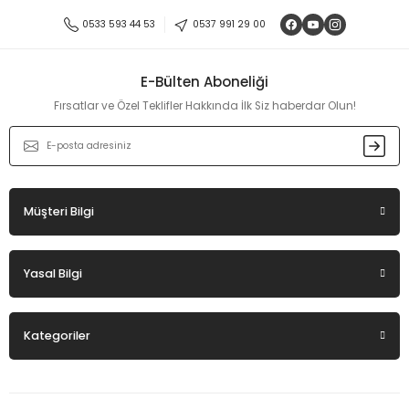
Ürün resmi kalitesiz, bozuk veya görüntülenemiyor.
0533 593 44 53
0537 991 29 00
Ürün açıklamasında eksik bilgiler bulunuyor.
Ürün bilgilerinde hatalar bulunuyor.
E-Bülten Aboneliği
Ürün fiyatı diğer sitelerden daha pahalı.
Fırsatlar ve Özel Teklifler Hakkında İlk Siz haberdar Olun!
Bu ürüne benzer farklı alternatifler olmalı.
Müşteri Bilgi
Gönder
Yasal Bilgi
Kategoriler