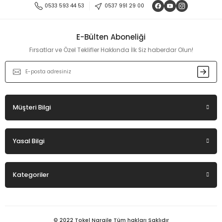
Ürün resmi kalitesiz, bozuk veya görüntülenemiyor.
0533 593 44 53
0537 991 29 00
Ürün açıklamasında eksik bilgiler bulunuyor.
Ürün bilgilerinde hatalar bulunuyor.
E-Bülten Aboneliği
Ürün fiyatı diğer sitelerden daha pahalı.
Fırsatlar ve Özel Teklifler Hakkında İlk Siz haberdar Olun!
Bu ürüne benzer farklı alternatifler olmalı.
Müşteri Bilgi
Gönder
Yasal Bilgi
Kategoriler
© 2022 Tokel Nargile Tüm hakları Saklıdır