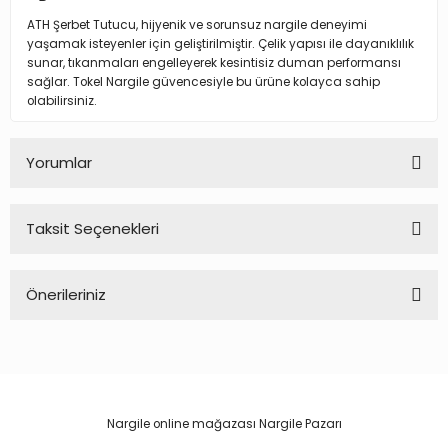
ATH Şerbet Tutucu, hijyenik ve sorunsuz nargile deneyimi
yaşamak isteyenler için geliştirilmiştir. Çelik yapısı ile dayanıklılık
sunar, tıkanmaları engelleyerek kesintisiz duman performansı
sağlar. Tokel Nargile güvencesiyle bu ürüne kolayca sahip
olabilirsiniz.
Yorumlar
Taksit Seçenekleri
Bu ürüne ilk yorumu siz yapın!
Önerileriniz
Yorum Yaz
Bu ürünün fiyat bilgisi, resim, ürün açıklamalarında ve diğer
konularda yetersiz gördüğünüz noktaları öneri formunu
kullanarak tarafımıza iletebilirsiniz.
Görüş ve önerileriniz için teşekkür ederiz.
Nargile online mağazası Nargile Pazarı