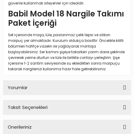
güvenle kullanmak isteyenler için idealdir.
Babil Model 18 Nargile Takımı
Paket İçeriği
Set içerisinde maşa, lüle, paslanmaz çelik tepsi ve silikon
marpuç yer almaktadır. Kurulum oldukça basittir: Öncelikle kilitli
bölümleri hafifçe vazelin ile yağlayarak montaja
başlayabilirsiniz. Ser kısmını şişeye takarken yarım daire şeklinde
çevirerek yerine oturtun ve lüle ile birlikte contayı yerleştirin. Şişe
içerisine 1-2 santim seviyesinde su ekledikten sonra marpuçu
takarak nargilenizi kullanıma hazır hale getirebilirsiniz.
Yorumlar
Taksit Seçenekleri
Bu ürüne ilk yorumu siz yapın!
Önerileriniz
Yorum Yaz