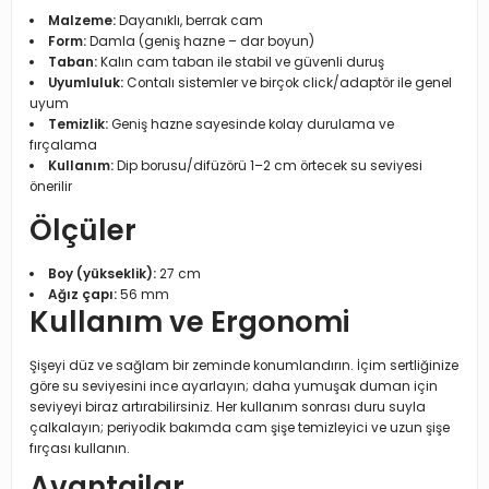
Malzeme:
Dayanıklı, berrak cam
Form:
Damla (geniş hazne – dar boyun)
Taban:
Kalın cam taban ile stabil ve güvenli duruş
Uyumluluk:
Contalı sistemler ve birçok click/adaptör ile genel
uyum
Temizlik:
Geniş hazne sayesinde kolay durulama ve
fırçalama
Kullanım:
Dip borusu/difüzörü 1–2 cm örtecek su seviyesi
önerilir
Ölçüler
Boy (yükseklik):
27 cm
Ağız çapı:
56 mm
Kullanım ve Ergonomi
Şişeyi düz ve sağlam bir zeminde konumlandırın. İçim sertliğinize
göre su seviyesini ince ayarlayın; daha yumuşak duman için
seviyeyi biraz artırabilirsiniz. Her kullanım sonrası duru suyla
çalkalayın; periyodik bakımda cam şişe temizleyici ve uzun şişe
fırçası kullanın.
Avantajlar