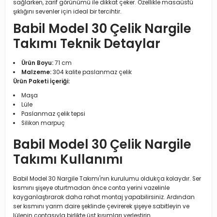
sağlarken, zarif görünümü ile dikkat çeker. Özellikle masaüstü
şıklığını sevenler için ideal bir tercihtir.
Babil Model 30 Çelik Nargile
Takımı Teknik Detaylar
Ürün Boyu:
71 cm
Malzeme:
304 kalite paslanmaz çelik
Ürün Paketi İçeriği:
Maşa
Lüle
Paslanmaz çelik tepsi
Silikon marpuç
Babil Model 30 Çelik Nargile
Takımı Kullanımı
Babil Model 30 Nargile Takımı'nın kurulumu oldukça kolaydır. Ser
kısmını şişeye oturtmadan önce conta yerini vazelinle
kayganlaştırarak daha rahat montaj yapabilirsiniz. Ardından
ser kısmını yarım daire şeklinde çevirerek şişeye sabitleyin ve
lülenin contasıyla birlikte üst kısımları yerleştirin.