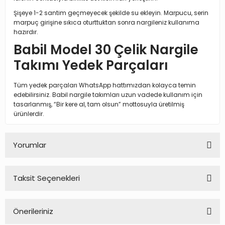
Şişeye 1-2 santim geçmeyecek şekilde su ekleyin. Marpucu, serin
marpuç girişine sıkıca oturttuktan sonra nargileniz kullanıma
hazırdır.
Babil Model 30 Çelik Nargile
Takımı Yedek Parçaları
Tüm yedek parçaları WhatsApp hattımızdan kolayca temin
edebilirsiniz. Babil nargile takımları uzun vadede kullanım için
tasarlanmış, “Bir kere al, tam olsun” mottosuyla üretilmiş
ürünlerdir.
Yorumlar
Taksit Seçenekleri
Bu ürüne ilk yorumu siz yapın!
Önerileriniz
Yorum Yaz