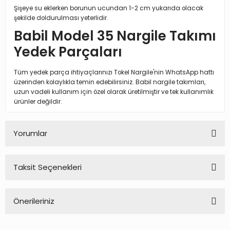
Şişeye su eklerken borunun ucundan 1-2 cm yukarıda olacak
şekilde doldurulması yeterlidir.
Babil Model 35 Nargile Takımı
Yedek Parçaları
Tüm yedek parça ihtiyaçlarınızı Tokel Nargile'nin WhatsApp hattı
üzerinden kolaylıkla temin edebilirsiniz. Babil nargile takımları,
uzun vadeli kullanım için özel olarak üretilmiştir ve tek kullanımlık
ürünler değildir.
Yorumlar
Taksit Seçenekleri
Bu ürüne ilk yorumu siz yapın!
Önerileriniz
Yorum Yaz
Bu ürünün fiyat bilgisi, resim, ürün açıklamalarında ve diğer