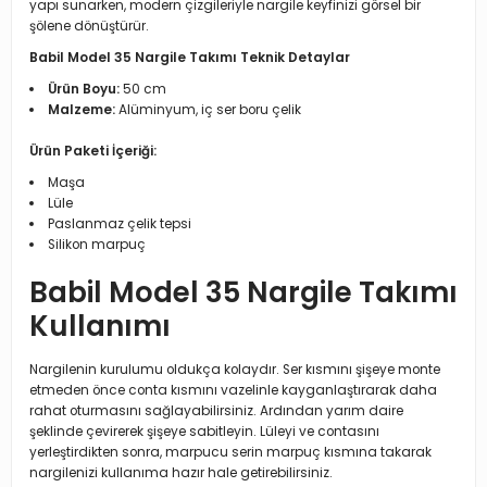
yapı sunarken, modern çizgileriyle nargile keyfinizi görsel bir
şölene dönüştürür.
Babil Model 35 Nargile Takımı Teknik Detaylar
Ürün Boyu:
50 cm
Malzeme:
Alüminyum, iç ser boru çelik
Ürün Paketi İçeriği:
Maşa
Lüle
Paslanmaz çelik tepsi
Silikon marpuç
Babil Model 35 Nargile Takımı
Kullanımı
Nargilenin kurulumu oldukça kolaydır. Ser kısmını şişeye monte
etmeden önce conta kısmını vazelinle kayganlaştırarak daha
rahat oturmasını sağlayabilirsiniz. Ardından yarım daire
şeklinde çevirerek şişeye sabitleyin. Lüleyi ve contasını
yerleştirdikten sonra, marpucu serin marpuç kısmına takarak
nargilenizi kullanıma hazır hale getirebilirsiniz.