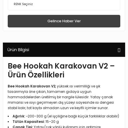
Gelince Haber Ver
Ürün Bilgisi
Bee Hookah Karakovan V2 –
Ürün Özellikleri
Bee Hookah Karakovan V2
, yüksek ısı verimliliği ve şık
tasarımıyla öne çıkan, tamamen gıdaya uygun
hammaddelerden üretilmiş bir nargile lülesidir. Yatay çanak
mimarisi ve ısıyı geçirmeyen dış yüzeyi sayesinde ısı dengesi
stabil kalır, tat kaybı olmadan uzun ve keyifli içimler sunar.
Ağırlık:
~200–300 g (el işçiliğine bağlı küçük farklılıklar olabilir)
Tütün Kapasitesi:
15–20 g
Çanak Tipi:
Yatay/çok yönlü kullanım için optimize