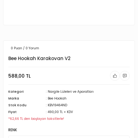
0 Puan / 0 Yorum
Bee Hookah Karakovan V2
588,00 TL
Kategori
Nargile Lüleleri ve Aparatları
Marka
Bee Hookah
Stok Kodu
KBV19464ND
Fiyat
490,00 TL + KDV
*62,66 TL den başlayan taksitlerle!
RENK