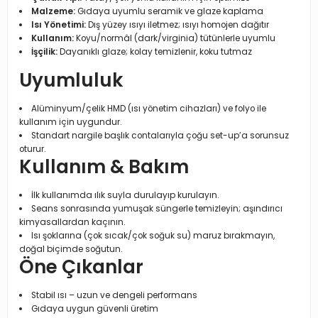
Malzeme:
Gıdaya uyumlu seramik ve glaze kaplama
Isı Yönetimi:
Dış yüzey ısıyı iletmez; ısıyı homojen dağıtır
Kullanım:
Koyu/normâl (dark/virginia) tütünlerle uyumlu
İşçilik:
Dayanıklı glaze; kolay temizlenir, koku tutmaz
Uyumluluk
Alüminyum/çelik HMD (ısı yönetim cihazları) ve folyo ile
kullanım için uygundur.
Standart nargile başlık contalarıyla çoğu set-up’a sorunsuz
oturur.
Kullanım & Bakım
İlk kullanımda ılık suyla durulayıp kurulayın.
Seans sonrasında yumuşak süngerle temizleyin; aşındırıcı
kimyasallardan kaçının.
Isı şoklarına (çok sıcak/çok soğuk su) maruz bırakmayın,
doğal biçimde soğutun.
Öne Çıkanlar
Stabil ısı – uzun ve dengeli performans
Gıdaya uygun güvenli üretim