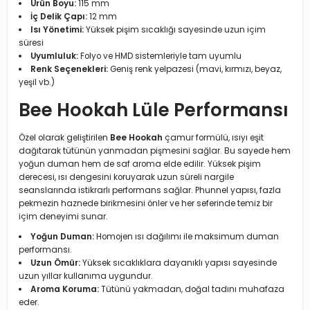
Ürün Boyu:
115 mm
İç Delik Çapı:
12 mm
Isı Yönetimi:
Yüksek pişim sıcaklığı sayesinde uzun içim
süresi
Uyumluluk:
Folyo ve HMD sistemleriyle tam uyumlu
Renk Seçenekleri:
Geniş renk yelpazesi (mavi, kırmızı, beyaz,
yeşil vb.)
Bee Hookah Lüle Performansı
Özel olarak geliştirilen
Bee Hookah
çamur formülü, ısıyı eşit
dağıtarak tütünün yanmadan pişmesini sağlar. Bu sayede hem
yoğun duman hem de saf aroma elde edilir. Yüksek pişim
derecesi, ısı dengesini koruyarak uzun süreli nargile
seanslarında istikrarlı performans sağlar. Phunnel yapısı, fazla
pekmezin haznede birikmesini önler ve her seferinde temiz bir
içim deneyimi sunar.
Yoğun Duman:
Homojen ısı dağılımı ile maksimum duman
performansı.
Uzun Ömür:
Yüksek sıcaklıklara dayanıklı yapısı sayesinde
uzun yıllar kullanıma uygundur.
Aroma Koruma:
Tütünü yakmadan, doğal tadını muhafaza
eder.