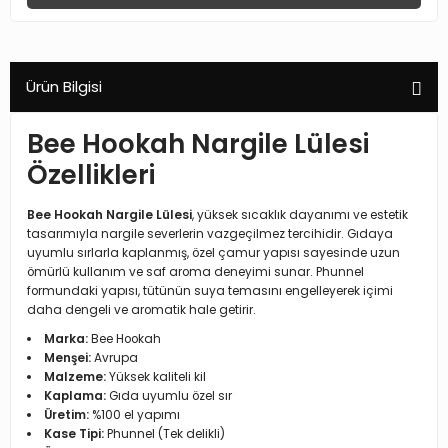
Ürün Bilgisi
Bee Hookah Nargile Lülesi
Özellikleri
Bee Hookah Nargile Lülesi
, yüksek sıcaklık dayanımı ve estetik
tasarımıyla nargile severlerin vazgeçilmez tercihidir. Gıdaya
uyumlu sırlarla kaplanmış, özel çamur yapısı sayesinde uzun
ömürlü kullanım ve saf aroma deneyimi sunar. Phunnel
formundaki yapısı, tütünün suya temasını engelleyerek içimi
daha dengeli ve aromatik hale getirir.
Marka:
Bee Hookah
Menşei:
Avrupa
Malzeme:
Yüksek kaliteli kil
Kaplama:
Gıda uyumlu özel sır
Üretim:
%100 el yapımı
Kase Tipi:
Phunnel (Tek delikli)