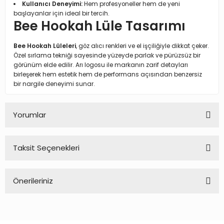
Kullanıcı Deneyimi:
Hem profesyoneller hem de yeni
başlayanlar için ideal bir tercih.
Bee Hookah Lüle Tasarımı
Bee Hookah Lüleleri
, göz alıcı renkleri ve el işçiliğiyle dikkat çeker.
Özel sırlama tekniği sayesinde yüzeyde parlak ve pürüzsüz bir
görünüm elde edilir. Arı logosu ile markanın zarif detayları
birleşerek hem estetik hem de performans açısından benzersiz
bir nargile deneyimi sunar.
Yorumlar
Taksit Seçenekleri
Bu ürüne ilk yorumu siz yapın!
Önerileriniz
Yorum Yaz
Bu ürünün fiyat bilgisi, resim, ürün açıklamalarında ve diğer
konularda yetersiz gördüğünüz noktaları öneri formunu