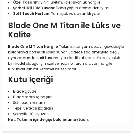
Özel Tasarım:
Sınırlı üretim, koleksiyonluk nargile
Şerbetlikli Lüle Yuvası:
Daha yoğun aroma deneyimi
Soft Touch Hortum:
Yumuşak ve dayanıklı yapı
Blade One M Titan ile Lüks ve
Kalite
Blade One M Titan Nargile Takımı
, titanyum detaylı gövdesiyle
kullanıcıya görsel bir şölen sunar. Sadece sağlamlığıyla değil,
aynı zamanda zarif tasarımıyla da dikkat çeker. Koleksiyonluk
bir model olduğu için özel ve nadir bir ürün arayan nargile
tutkunları için mükemmel bir seçimdir.
Kutu İçeriği
Blade gövde
Blade marpuç başlığı
Soft touch hortum
Tepsi ve tepsi ızgarası
Şerbetlikli lüle yuvası
Not: Takımın içinde şişe bulunmamaktadır.