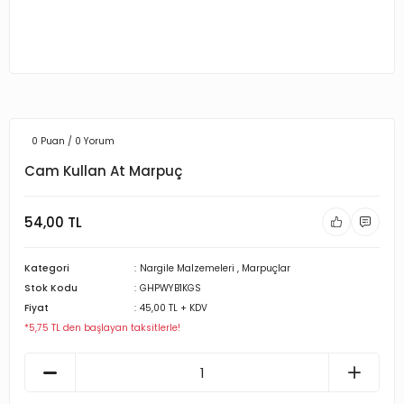
0 Puan / 0 Yorum
Cam Kullan At Marpuç
54,00 TL
Kategori
Nargile Malzemeleri
,
Marpuçlar
Stok Kodu
GHPWYB1KGS
Fiyat
45,00 TL + KDV
*5,75 TL den başlayan taksitlerle!