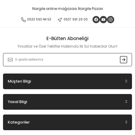
Görüş ve önerileriniz için teşekkür ederiz.
Nargile online mağazası Nargile Pazarı
Ürün resmi kalitesiz, bozuk veya görüntülenemiyor.
0533 593 44 53
0537 991 29 00
Ürün açıklamasında eksik bilgiler bulunuyor.
Ürün bilgilerinde hatalar bulunuyor.
E-Bülten Aboneliği
Ürün fiyatı diğer sitelerden daha pahalı.
Fırsatlar ve Özel Teklifler Hakkında İlk Siz haberdar Olun!
Bu ürüne benzer farklı alternatifler olmalı.
Müşteri Bilgi
Gönder
Yasal Bilgi
Kategoriler