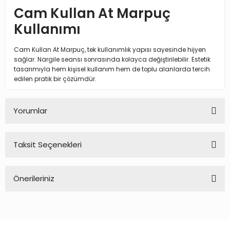
Cam Kullan At Marpuç
Kullanımı
Cam Kullan At Marpuç, tek kullanımlık yapısı sayesinde hijyen
sağlar. Nargile seansı sonrasında kolayca değiştirilebilir. Estetik
tasarımıyla hem kişisel kullanım hem de toplu alanlarda tercih
edilen pratik bir çözümdür.
Yorumlar
Taksit Seçenekleri
Bu ürüne ilk yorumu siz yapın!
Önerileriniz
Yorum Yaz
Bu ürünün fiyat bilgisi, resim, ürün açıklamalarında ve diğer
konularda yetersiz gördüğünüz noktaları öneri formunu
kullanarak tarafımıza iletebilirsiniz.