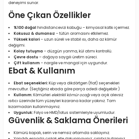
deneyimi sunar.
Öne Çıkan Özellikler
%100 doğal
hindistancevizi kabuğu – kimyasal katkı içermez.
Kokusuz & dumansız
– tütün aromasını etkilemez.
Yüksek kalori
– uzun süreli ve stabil ısı, daha az kömür
değişimi.
Kolay tutuşma
– düzgün yanma, kül atımı kontrollü.
Çevre dostu
– doğaya saygılı üretim süreci.
Çift kullanım
– nargile ve mangal için uygundur.
Ebat & Kullanım
Ebat seçenekleri:
Küp veya dikdörtgen (flat) seçenekleri
mevcuttur. (Seçtiğiniz ebada göre parça adedi değişebilir.)
Kullanım:
Kömürleri
elektrikli kömür ocağı
veya açık alevsiz
ısıtıcı üzerinde tüm yüzeyleri kızarana kadar yakınız. Tam
kızarmadan kullanmayınız.
Uygunluk:
Folyo ve HMD/lotus sistemleriyle uyumludur.
Güvenlik & Saklama Önerileri
Kömürü kapalı, serin ve nemsiz ortamda saklayınız.
Yandığı esnada çıplak elle dokunmayınız; cımbız kullanınız.