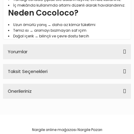
İç mekânda kullanımda ortamı düzenli olarak havalandırınız.
Neden Cocoloco?
Uzun ömürlü yanış → daha az kömür tüketimi
Temiz ısı → aromayı bozmayan saf içim
Doğal içerik → bilinçli ve çevre dostu tercih
Yorumlar
Taksit Seçenekleri
Bu ürüne ilk yorumu siz yapın!
Önerileriniz
Yorum Yaz
Bu ürünün fiyat bilgisi, resim, ürün açıklamalarında ve diğer
konularda yetersiz gördüğünüz noktaları öneri formunu
kullanarak tarafımıza iletebilirsiniz.
Görüş ve önerileriniz için teşekkür ederiz.
Nargile online mağazası Nargile Pazarı