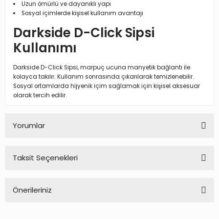
Uzun ömürlü ve dayanıklı yapı
Sosyal içimlerde kişisel kullanım avantajı
Darkside D-Click Sipsi
Kullanımı
Darkside D-Click Sipsi, marpuç ucuna manyetik bağlantı ile
kolayca takılır. Kullanım sonrasında çıkarılarak temizlenebilir.
Sosyal ortamlarda hijyenik içim sağlamak için kişisel aksesuar
olarak tercih edilir.
Yorumlar
Taksit Seçenekleri
Bu ürüne ilk yorumu siz yapın!
Önerileriniz
Yorum Yaz
Bu ürünün fiyat bilgisi, resim, ürün açıklamalarında ve diğer