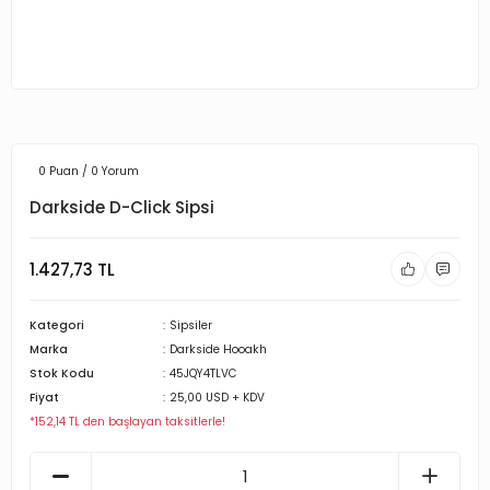
0 Puan / 0 Yorum
Darkside D-Click Sipsi
1.427,73 TL
Kategori
Sipsiler
Marka
Darkside Hooakh
Stok Kodu
45JQY4TLVC
Fiyat
25,00 USD + KDV
*152,14 TL den başlayan taksitlerle!