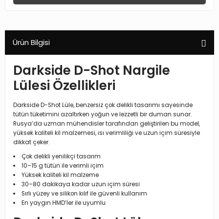
Ürün Bilgisi
Darkside D-Shot Nargile
Lülesi Özellikleri
Darkside D-Shot Lüle, benzersiz çok delikli tasarımı sayesinde
tütün tüketimini azaltırken yoğun ve lezzetli bir duman sunar.
Rusya’da uzman mühendisler tarafından geliştirilen bu model,
yüksek kaliteli kil malzemesi, ısı verimliliği ve uzun içim süresiyle
dikkat çeker.
Çok delikli yenilikçi tasarım
10–15 g tütün ile verimli içim
Yüksek kaliteli kil malzeme
30–80 dakikaya kadar uzun içim süresi
Sırlı yüzey ve silikon kılıf ile güvenli kullanım
En yaygın HMD’ler ile uyumlu