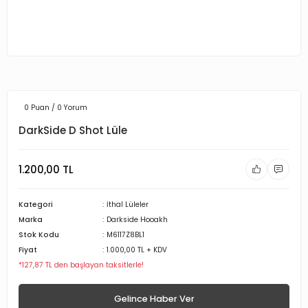
0 Puan / 0 Yorum
DarkSide D Shot Lüle
1.200,00 TL
Kategori
İthal Lüleler
Marka
Darkside Hooakh
Stok Kodu
M6117Z8BL1
Fiyat
1.000,00 TL + KDV
*127,87 TL den başlayan taksitlerle!
Gelince Haber Ver