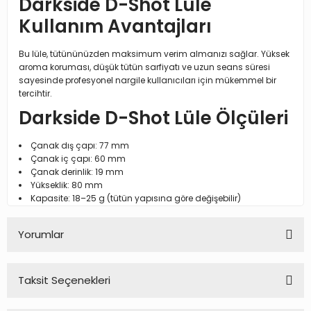
Darkside D-Shot Lüle
Kullanım Avantajları
Bu lüle, tütününüzden maksimum verim almanızı sağlar. Yüksek
aroma koruması, düşük tütün sarfiyatı ve uzun seans süresi
sayesinde profesyonel nargile kullanıcıları için mükemmel bir
tercihtir.
Darkside D-Shot Lüle Ölçüleri
Çanak dış çapı: 77 mm
Çanak iç çapı: 60 mm
Çanak derinlik: 19 mm
Yükseklik: 80 mm
Kapasite: 18–25 g (tütün yapısına göre değişebilir)
Yorumlar
Taksit Seçenekleri
Bu ürüne ilk yorumu siz yapın!