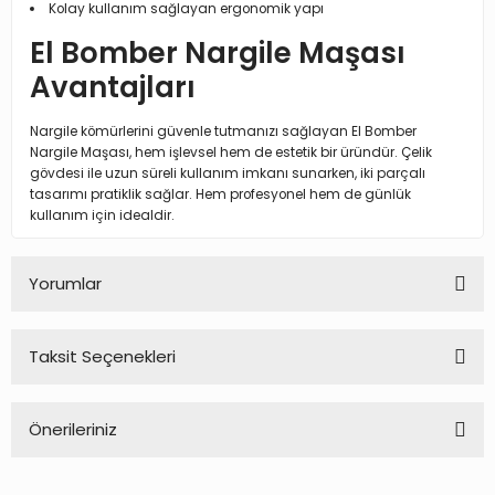
Kolay kullanım sağlayan ergonomik yapı
El Bomber Nargile Maşası
Avantajları
Nargile kömürlerini güvenle tutmanızı sağlayan El Bomber
Nargile Maşası, hem işlevsel hem de estetik bir üründür. Çelik
gövdesi ile uzun süreli kullanım imkanı sunarken, iki parçalı
tasarımı pratiklik sağlar. Hem profesyonel hem de günlük
kullanım için idealdir.
Yorumlar
Taksit Seçenekleri
Bu ürüne ilk yorumu siz yapın!
Önerileriniz
Yorum Yaz
Bu ürünün fiyat bilgisi, resim, ürün açıklamalarında ve diğer