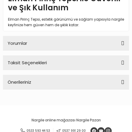
ve Şık Kullanım
Elman Pirinç Tepsi, estetik görünümü ve sağlam yapısıyla nargile
keyfinize hem güven hem de şıklık katar.
Yorumlar
Taksit Seçenekleri
Bu ürüne ilk yorumu siz yapın!
Önerileriniz
Yorum Yaz
Bu ürünün fiyat bilgisi, resim, ürün açıklamalarında ve diğer
konularda yetersiz gördüğünüz noktaları öneri formunu
kullanarak tarafımıza iletebilirsiniz.
Görüş ve önerileriniz için teşekkür ederiz.
Nargile online mağazası Nargile Pazarı
Ürün resmi kalitesiz, bozuk veya görüntülenemiyor.
0533 593 44 53
0537 991 29 00