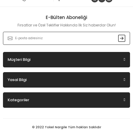
Ürün açıklamasında eksik bilgiler bulunuyor.
Ürün bilgilerinde hatalar bulunuyor.
E-Bülten Aboneliği
Ürün fiyatı diğer sitelerden daha pahalı.
Fırsatlar ve Özel Teklifler Hakkında İlk Siz haberdar Olun!
Bu ürüne benzer farklı alternatifler olmalı.
Müşteri Bilgi
Gönder
Yasal Bilgi
Kategoriler
© 2022 Tokel Nargile Tüm hakları Saklıdır