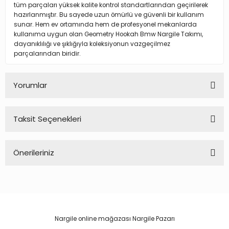
tüm parçaları yüksek kalite kontrol standartlarından geçirilerek
hazırlanmıştır. Bu sayede uzun ömürlü ve güvenli bir kullanım
sunar. Hem ev ortamında hem de profesyonel mekanlarda
kullanıma uygun olan Geometry Hookah Bmw Nargile Takımı,
dayanıklılığı ve şıklığıyla koleksiyonun vazgeçilmez
parçalarından biridir.
Yorumlar
Taksit Seçenekleri
Bu ürüne ilk yorumu siz yapın!
Önerileriniz
Yorum Yaz
Bu ürünün fiyat bilgisi, resim, ürün açıklamalarında ve diğer
konularda yetersiz gördüğünüz noktaları öneri formunu
kullanarak tarafımıza iletebilirsiniz.
Görüş ve önerileriniz için teşekkür ederiz.
Nargile online mağazası Nargile Pazarı