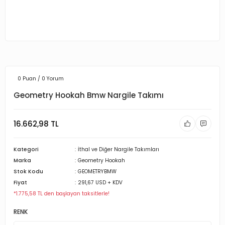
0 Puan / 0 Yorum
Geometry Hookah Bmw Nargile Takımı
16.662,98 TL
Kategori
İthal ve Diğer Nargile Takımları
Marka
Geometry Hookah
Stok Kodu
GEOMETRYBMW
Fiyat
291,67 USD + KDV
*1.775,58 TL den başlayan taksitlerle!
RENK