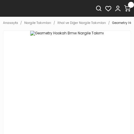
Anasayfa
Nargile Takımları
İthal ve Diğer Nargile Takımları
Geometry Hoo