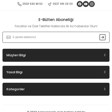
Ürün resmi kalitesiz, bozuk veya görüntülenemiyor.
0533 593 44 53
0537 991 29 00
Ürün açıklamasında eksik bilgiler bulunuyor.
Ürün bilgilerinde hatalar bulunuyor.
E-Bülten Aboneliği
Ürün fiyatı diğer sitelerden daha pahalı.
Fırsatlar ve Özel Teklifler Hakkında İlk Siz haberdar Olun!
Bu ürüne benzer farklı alternatifler olmalı.
Müşteri Bilgi
Gönder
Yasal Bilgi
Kategoriler