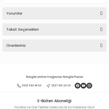
Yorumlar
Taksit Seçenekleri
Bu ürüne ilk yorumu siz yapın!
Önerileriniz
Yorum Yaz
Bu ürünün fiyat bilgisi, resim, ürün açıklamalarında ve diğer
konularda yetersiz gördüğünüz noktaları öneri formunu
kullanarak tarafımıza iletebilirsiniz.
Görüş ve önerileriniz için teşekkür ederiz.
Nargile online mağazası Nargile Pazarı
Ürün resmi kalitesiz, bozuk veya görüntülenemiyor.
0533 593 44 53
0537 991 29 00
Ürün açıklamasında eksik bilgiler bulunuyor.
Ürün bilgilerinde hatalar bulunuyor.
E-Bülten Aboneliği
Ürün fiyatı diğer sitelerden daha pahalı.
Fırsatlar ve Özel Teklifler Hakkında İlk Siz haberdar Olun!