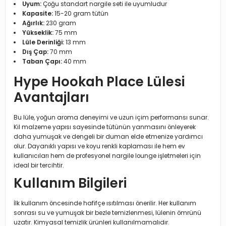
Uyum:
Çoğu standart nargile seti ile uyumludur
Kapasite:
15-20 gram tütün
Ağırlık:
230 gram
Yükseklik:
75 mm
Lüle Derinliği:
13 mm
Dış Çap:
70 mm
Taban Çapı:
40 mm
Hype Hookah Place Lülesi
Avantajları
Bu lüle, yoğun aroma deneyimi ve uzun içim performansı sunar.
Kil malzeme yapısı sayesinde tütünün yanmasını önleyerek
daha yumuşak ve dengeli bir duman elde etmenize yardımcı
olur. Dayanıklı yapısı ve koyu renkli kaplaması ile hem ev
kullanıcıları hem de profesyonel nargile lounge işletmeleri için
ideal bir tercihtir.
Kullanım Bilgileri
İlk kullanım öncesinde hafifçe ısıtılması önerilir. Her kullanım
sonrası su ve yumuşak bir bezle temizlenmesi, lülenin ömrünü
uzatır. Kimyasal temizlik ürünleri kullanılmamalıdır.