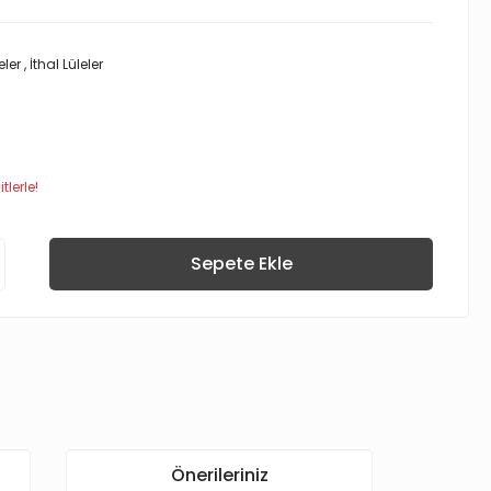
eler
,
İthal Lüleler
lerle!
Sepete Ekle
Önerileriniz