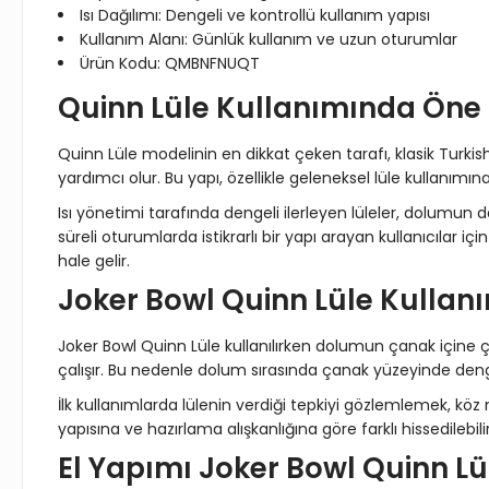
Isı Dağılımı: Dengeli ve kontrollü kullanım yapısı
Kullanım Alanı: Günlük kullanım ve uzun oturumlar
Ürün Kodu: QMBNFNUQT
Quinn Lüle Kullanımında Öne
Quinn Lüle modelinin en dikkat çeken tarafı, klasik Turkis
yardımcı olur. Bu yapı, özellikle geleneksel lüle kullanımına 
Isı yönetimi tarafında dengeli ilerleyen lüleler, dolumu
süreli oturumlarda istikrarlı bir yapı arayan kullanıcılar 
hale gelir.
Joker Bowl Quinn Lüle Kullanım
Joker Bowl Quinn Lüle kullanılırken dolumun çanak içine çok
çalışır. Bu nedenle dolum sırasında çanak yüzeyinde dengel
İlk kullanımlarda lülenin verdiği tepkiyi gözlemlemek, kö
yapısına ve hazırlama alışkanlığına göre farklı hissedileb
El Yapımı Joker Bowl Quinn Lü