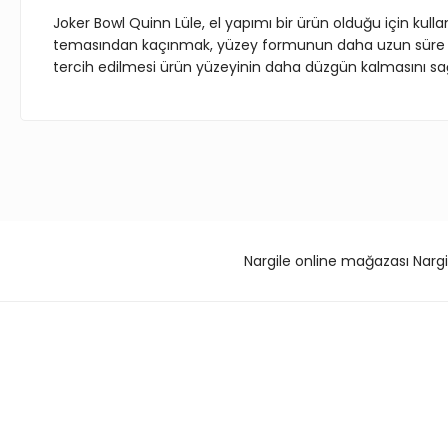
Joker Bowl Quinn Lüle, el yapımı bir ürün olduğu için ku
temasından kaçınmak, yüzey formunun daha uzun süre ko
tercih edilmesi ürün yüzeyinin daha düzgün kalmasını sağ
Bu ürünün fiyat bilgisi, resim, ürün açıklamalarında ve diğer 
Görüş ve önerileriniz için teşekkür ederiz.
Ürün resmi kalitesiz, bozuk veya görüntülenemiyor.
Nargile online mağazası Nargi
Ürün açıklamasında eksik bilgiler bulunuyor.
Ürün bilgilerinde hatalar bulunuyor.
Ürün fiyatı diğer sitelerden daha pahalı.
Bu ürüne benzer farklı alternatifler olmalı.