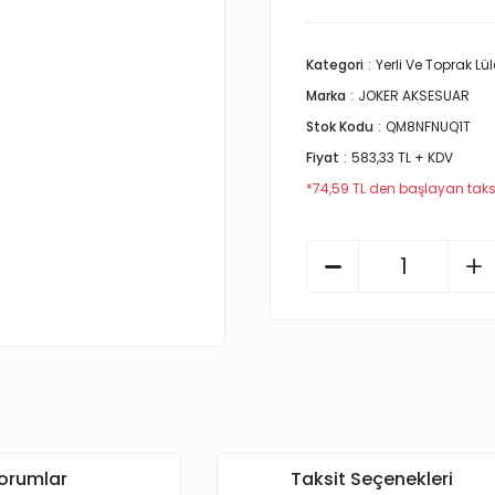
Kategori
Yerli Ve Toprak Lül
Marka
JOKER AKSESUAR
Stok Kodu
QM8NFNUQ1T
Fiyat
583,33 TL + KDV
*74,59 TL den başlayan taksit
orumlar
Taksit Seçenekleri