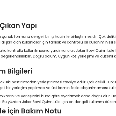
 Çıkan Yapı
h çanak formunu dengeli bir iç hacimle birleştirmesidir. Çok delik
alışkın olan kullanıcılar için tanıdık ve kontrollü bir kullanım hissi 
n daha kontrollü kullanılmasına yardımcı olur. Joker Bowl Quinn
için değerlendirilebilir. Doğru dolum, uygun köz yerleşimi ve düzenl
 Bilgileri
 sıkı bastırılmadan yerleştirilmesi tavsiye edilir. Çok delikli Tur
i bir yerleşim yapılması ve üst kısmın fazla sıkıştırılmaması kul
z miktarını ve yerleşimini buna göre ayarlamak daha doğru olur. He
ilir. Bu yüzden Joker Bowl Quinn Lüle için en dengeli kullanım dü
le İçin Bakım Notu