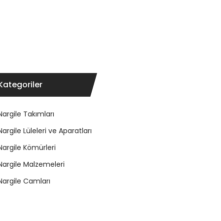
Kategoriler
Nargile Takımları
Nargile Lüleleri ve Aparatları
Nargile Kömürleri
Nargile Malzemeleri
Nargile Camları