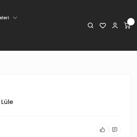
leri
 Lüle