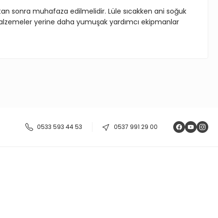
tan sonra muhafaza edilmelidir. Lüle sıcakken ani soğuk
malzemeler yerine daha yumuşak yardımcı ekipmanlar
ıza iletebilirsiniz.
0533 593 44 53
0537 991 29 00