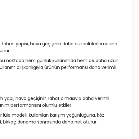
li taban yapısı, hava geçişinin daha düzenli ilerlemesine
sunar.
 Lüle bu noktada hem günlük kullanımda hem de daha uzun
i kullanım alışkanlığıyla ürünün performansı daha verimli
kish yapı, hava geçişinin rahat olmasıyla daha verimli
lanım performansını olumlu etkiler.
r lüle modeli, kullanılan karışım yoğunluğuna, köz
zeni, birkaç deneme sonrasında daha net oturur.