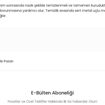
llanım sonrasında nazik şekilde temizlenmeli ve tamamen kuruduk
runmasına yardımcı olur. Temizlik sırasında sert metal uçlu 
lar.
konularda yetersiz gördüğünüz noktaları öneri formunu kullanarak tarafım
Bu ürüne ilk yorumu siz yapın!
Yorum Yaz
le Pazarı
E-Bülten Aboneliği
Fırsatlar ve Özel Teklifler Hakkında İlk Siz haberdar Olun!