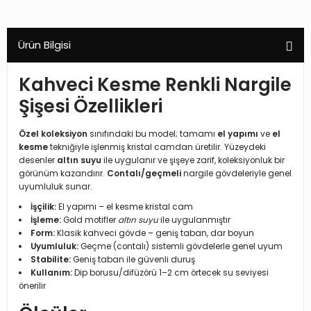
Ürün Bilgisi
Kahveci Kesme Renkli Nargile
Şişesi Özellikleri
Özel koleksiyon
sınıfındaki bu model; tamamı
el yapımı
ve
el
kesme
tekniğiyle işlenmiş kristal camdan üretilir. Yüzeydeki
desenler
altın suyu
ile uygulanır ve şişeye zarif, koleksiyonluk bir
görünüm kazandırır.
Contalı/geçmeli
nargile gövdeleriyle genel
uyumluluk sunar.
İşçilik:
El yapımı – el kesme kristal cam
İşleme:
Gold motifler
altın suyu
ile uygulanmıştır
Form:
Klasik kahveci gövde – geniş taban, dar boyun
Uyumluluk:
Geçme (contalı) sistemli gövdelerle genel uyum
Stabilite:
Geniş taban ile güvenli duruş
Kullanım:
Dip borusu/difüzörü 1–2 cm örtecek su seviyesi
önerilir