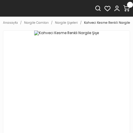
Anasayfa
Nargile Camları
Nargile Şişeleri
Kahveci Kesme Renkli Nargile Ş