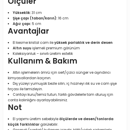
Ölçüler
Yükseklik:
31 cm
Şişe çapı (taban/karın):
16 cm
Ağız çapı:
5 cm
Avantajlar
El kesme kristal cam ile
yüksek parlaklık ve derin desen
Altın suyu
işlemeli premium görünüm
Koleksiyonluk – sınırlı üretim estetik
Kullanım & Bakım
Altın işlemelerin ömrü için sert/çizici sünger ve aşındırıcı
kimyasallardan kaçının.
Dış yüzeyi yumuşak bezle silin; iç hazneyi ılık su ve cam şişe
fırçası ile temizleyin.
Contayı kuru/temiz tutun; farklı gövdelerle tam oturuş için
conta kalınlığını ayarlayabilirsiniz.
Not
El yapımı üretim sebebiyle
ölçülerde ve desen/tonlarda
küçük farklılıklar
görülebilir.