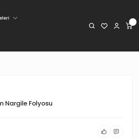
leri
m Nargile Folyosu