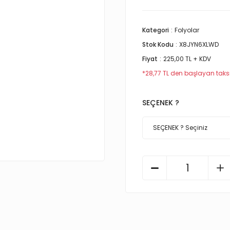
Kategori
Folyolar
Stok Kodu
X8JYN6XLWD
Fiyat
225,00 TL + KDV
*28,77 TL den başlayan taksit
SEÇENEK ?