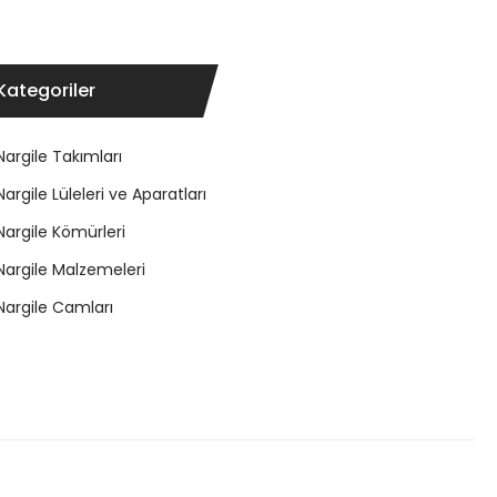
Kategoriler
Nargile Takımları
Nargile Lüleleri ve Aparatları
Nargile Kömürleri
Nargile Malzemeleri
Nargile Camları