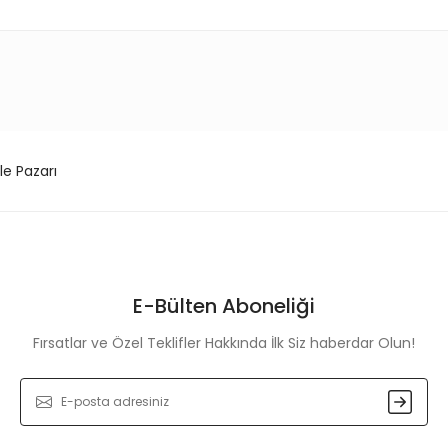
konularda yetersiz gördüğünüz noktaları öneri formunu kullanarak tarafım
Bu ürüne ilk yorumu siz yapın!
Yorum Yaz
le Pazarı
E-Bülten Aboneliği
Fırsatlar ve Özel Teklifler Hakkında İlk Siz haberdar Olun!
Gönder