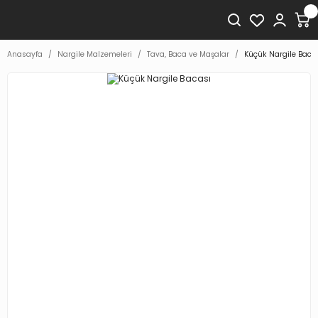
Anasayfa
Nargile Malzemeleri
Tava, Baca ve Maşalar
Küçük Nargile Baca