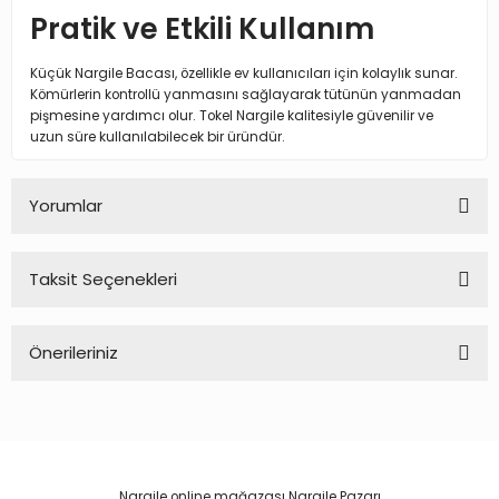
Pratik ve Etkili Kullanım
Küçük Nargile Bacası, özellikle ev kullanıcıları için kolaylık sunar.
Kömürlerin kontrollü yanmasını sağlayarak tütünün yanmadan
pişmesine yardımcı olur. Tokel Nargile kalitesiyle güvenilir ve
uzun süre kullanılabilecek bir üründür.
Yorumlar
Taksit Seçenekleri
Bu ürüne ilk yorumu siz yapın!
Önerileriniz
Yorum Yaz
Bu ürünün fiyat bilgisi, resim, ürün açıklamalarında ve diğer
konularda yetersiz gördüğünüz noktaları öneri formunu
kullanarak tarafımıza iletebilirsiniz.
Görüş ve önerileriniz için teşekkür ederiz.
Nargile online mağazası Nargile Pazarı