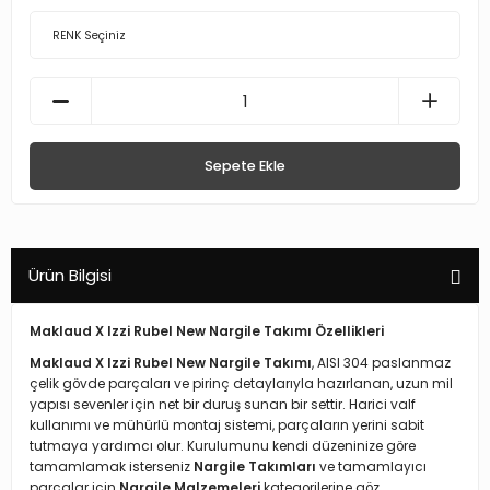
Sepete Ekle
Ürün Bilgisi
Maklaud X Izzi Rubel New Nargile Takımı Özellikleri
Maklaud X Izzi Rubel New Nargile Takımı
, AISI 304 paslanmaz
çelik gövde parçaları ve pirinç detaylarıyla hazırlanan, uzun mil
yapısı sevenler için net bir duruş sunan bir settir. Harici valf
kullanımı ve mühürlü montaj sistemi, parçaların yerini sabit
tutmaya yardımcı olur. Kurulumunu kendi düzeninize göre
tamamlamak isterseniz
Nargile Takımları
ve tamamlayıcı
parçalar için
Nargile Malzemeleri
kategorilerine göz