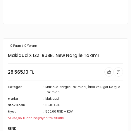
0 Puan / 0 Yorum
Maklaud X IZZI RUBEL New Nargile Takımı
28.565,10 TL
Kategori
Makloud Nargile Takımları
,
İthal ve Diğer Nargile
Takımları
Marka
Maklaud
Stok Kodu
69JXD5J1JF
Fiyat
500,00 USD + KDV
*3.043,85 TL den başlayan taksitlerle!
RENK