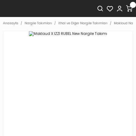
Anasayfa
Nargile Takımları
İthal ve Diğer Nargile Takımları
Makloud Nargi