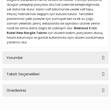
bağlantı yüzeylerinin temiz ve kuru olmasıdır. Contayı yuvasına
düzgün yerleştirip parçaları düz hat üzerinde birleştirdiğinizde,
set daha tok durur. Harici valf bölümünde yedek valf topu,
ihtiyaç halinde hızlı değişim için kutuda tutulur. Temizlikte
paslanmaz çelik yüzeyler için yumuşak bez ve ılık su çoğu
zaman yeterlidir; pirinç detaylarda ise aşındırıcı ürünler yerine
nazik bir silme daha doğru bir yaklaşım olur.
Maklaud X Izzi
Rubel New Nargile Takımı
için düzenli bakım, parçaların oturuş
hissini korumaya ve günlük kullanımda aynı düzeni sürdürmeye
yardımcı olur.
Yorumlar
Taksit Seçenekleri
Bu ürüne ilk yorumu siz yapın!
Önerileriniz
Yorum Yaz
Bu ürünün fiyat bilgisi, resim, ürün açıklamalarında ve diğer
konularda yetersiz gördüğünüz noktaları öneri formunu