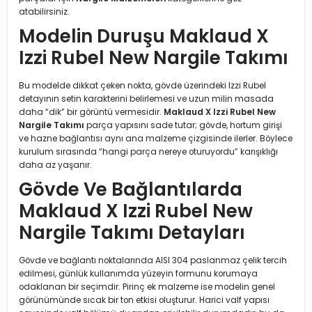
atabilirsiniz.
Modelin Duruşu Maklaud X
Izzi Rubel New Nargile Takımı
Bu modelde dikkat çeken nokta, gövde üzerindeki Izzi Rubel
detayının setin karakterini belirlemesi ve uzun milin masada
daha “dik” bir görüntü vermesidir.
Maklaud X Izzi Rubel New
Nargile Takımı
parça yapısını sade tutar; gövde, hortum girişi
ve hazne bağlantısı aynı ana malzeme çizgisinde ilerler. Böylece
kurulum sırasında “hangi parça nereye oturuyordu” karışıklığı
daha az yaşanır.
Gövde Ve Bağlantılarda
Maklaud X Izzi Rubel New
Nargile Takımı Detayları
Gövde ve bağlantı noktalarında AISI 304 paslanmaz çelik tercih
edilmesi, günlük kullanımda yüzeyin formunu korumaya
odaklanan bir seçimdir. Pirinç ek malzeme ise modelin genel
görünümünde sıcak bir ton etkisi oluşturur. Harici valf yapısı