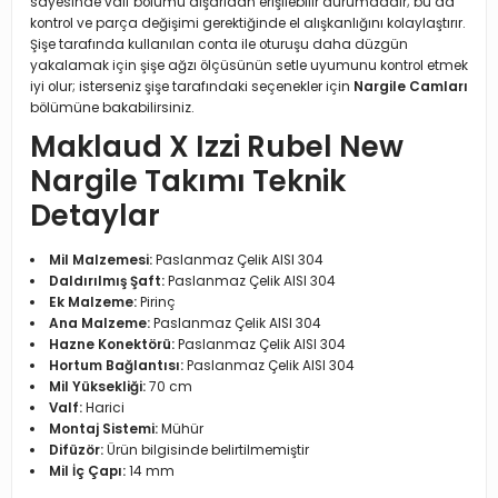
sayesinde valf bölümü dışarıdan erişilebilir durumdadır; bu da
kontrol ve parça değişimi gerektiğinde el alışkanlığını kolaylaştırır.
Şişe tarafında kullanılan conta ile oturuşu daha düzgün
yakalamak için şişe ağzı ölçüsünün setle uyumunu kontrol etmek
iyi olur; isterseniz şişe tarafındaki seçenekler için
Nargile Camları
bölümüne bakabilirsiniz.
Maklaud X Izzi Rubel New
Nargile Takımı Teknik
Detaylar
Mil Malzemesi:
Paslanmaz Çelik AISI 304
Daldırılmış Şaft:
Paslanmaz Çelik AISI 304
Ek Malzeme:
Pirinç
Ana Malzeme:
Paslanmaz Çelik AISI 304
Hazne Konektörü:
Paslanmaz Çelik AISI 304
Hortum Bağlantısı:
Paslanmaz Çelik AISI 304
Mil Yüksekliği:
70 cm
Valf:
Harici
Montaj Sistemi:
Mühür
Difüzör:
Ürün bilgisinde belirtilmemiştir
Mil İç Çapı:
14 mm